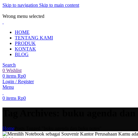
Skip to navigation
Skip to main content
ADD ANYTHING HERE OR JUST REMOVE IT…
Wrong menu selected
HOME
TENTANG KAMI
PRODUK
KONTAK
BLOG
Search
0
Wishlist
0
items
Rp
0
Login / Register
Menu
0
items
Rp
0
Tag Archives: buku agenda dan
Home
Posts Tagged "buku agenda dan buku notes"