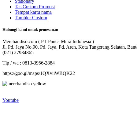
Stationary
Tas Custom Promosi
Tempat kartu nama
Tumbler Custom
Hubungi kami untuk pemesanan
Merchandiso.com ( PT Panca Mitra Indonesia )
Jl. Pd. Jaya No.90, Pd. Jaya, Pd. Aren, Kota Tangerang Selatan, Ban
(021) 27934865
Tlp / wa ; 0813-3956-2884
https://goo.gl/maps/1QXviiWBQK22
Merchandiso adalah produsen Souvenir Promosi yang berpengalaman l
terbaik kami sajikan untuk Anda).
Youtube