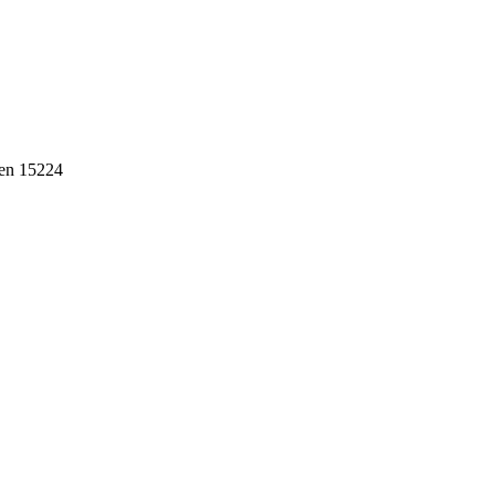
ten 15224
ebih dari 10 tahun, Terbukti Melayani lebih dari 750 Perusahaan da