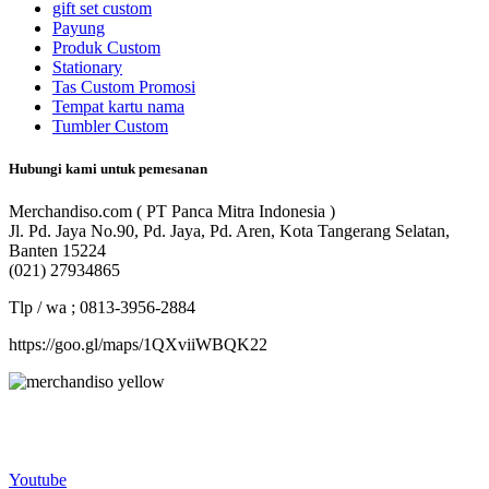
gift set custom
Payung
Produk Custom
Stationary
Tas Custom Promosi
Tempat kartu nama
Tumbler Custom
Hubungi kami untuk pemesanan
Merchandiso.com ( PT Panca Mitra Indonesia )
Jl. Pd. Jaya No.90, Pd. Jaya, Pd. Aren, Kota Tangerang Selatan,
Banten 15224
(021) 27934865
Tlp / wa ; 0813-3956-2884
https://goo.gl/maps/1QXviiWBQK22
Merchandiso adalah produsen Souvenir Promosi yang
berpengalaman lebih dari 10 tahun, Terbukti Melayani lebih dari
750 Perusahaan dan memproduksi lebih dari 500.000 Merchandise
(Souvenir Kantor terbaik kami sajikan untuk Anda).
Youtube