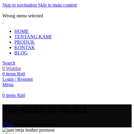
Skip to navigation
Skip to main content
ADD ANYTHING HERE OR JUST REMOVE IT…
Wrong menu selected
HOME
TENTANG KAMI
PRODUK
KONTAK
BLOG
Search
0
Wishlist
0
items
Rp
0
Login / Register
Menu
0
items
Rp
0
Tag Archives: digital
Home
Posts Tagged "digital"