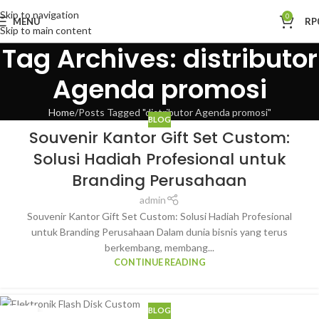
Skip to navigation
0
MENU
RP
Skip to main content
Tag Archives: distributor
Agenda promosi
Home
Posts Tagged "distributor Agenda promosi"
BLOG
Souvenir Kantor Gift Set Custom:
Solusi Hadiah Profesional untuk
Branding Perusahaan
admin
Souvenir Kantor Gift Set Custom: Solusi Hadiah Profesional
untuk Branding Perusahaan Dalam dunia bisnis yang terus
berkembang, membang...
CONTINUE READING
BLOG
01