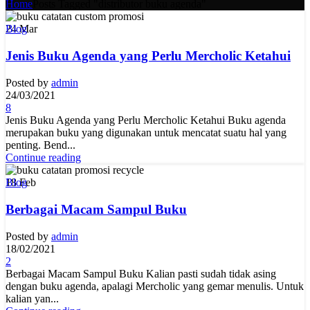
Home
Posts Tagged "distributor buku agenda"
24
Mar
Blog
Jenis Buku Agenda yang Perlu Mercholic Ketahui
Posted by
admin
24/03/2021
8
Jenis Buku Agenda yang Perlu Mercholic Ketahui Buku agenda
merupakan buku yang digunakan untuk mencatat suatu hal yang
penting. Bend...
Continue reading
18
Feb
Blog
Berbagai Macam Sampul Buku
Posted by
admin
18/02/2021
2
Berbagai Macam Sampul Buku Kalian pasti sudah tidak asing
dengan buku agenda, apalagi Mercholic yang gemar menulis. Untuk
kalian yan...