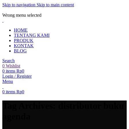
Skip to navigation
Skip to main content
ADD ANYTHING HERE OR JUST REMOVE IT…
Wrong menu selected
HOME
TENTANG KAMI
PRODUK
KONTAK
BLOG
Search
0
Wishlist
0
items
Rp
0
Login / Register
Menu
0
items
Rp
0
Tag Archives: distributor buku
agenda