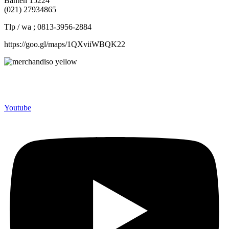
Banten 15224
(021) 27934865
Tlp / wa ; 0813-3956-2884
https://goo.gl/maps/1QXviiWBQK22
Merchandiso adalah produsen Souvenir Promosi yang
berpengalaman lebih dari 10 tahun, Terbukti Melayani lebih dari
750 Perusahaan dan memproduksi lebih dari 500.000 Merchandise
(Souvenir Kantor terbaik kami sajikan untuk Anda).
Youtube