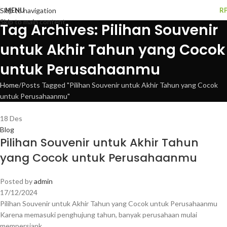
MENU
R
Skip to navigation
Skip to main content
Tag Archives: Pilihan Souvenir
untuk Akhir Tahun yang Cocok
untuk Perusahaanmu
Home
Posts Tagged "Pilihan Souvenir untuk Akhir Tahun yang Cocok
untuk Perusahaanmu"
18
Des
Blog
Pilihan Souvenir untuk Akhir Tahun
yang Cocok untuk Perusahaanmu
Posted by
admin
17/12/2024
Pilihan Souvenir untuk Akhir Tahun yang Cocok untuk Perusahaanmu
Karena memasuki penghujung tahun, banyak perusahaan mulai
mempersiapk...