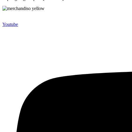
Merchandiso adalah produsen Souvenir Promosi yang berpengalaman l
terbaik kami sajikan untuk Anda).
Youtube