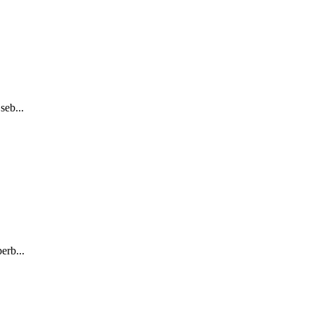
seb...
erb...