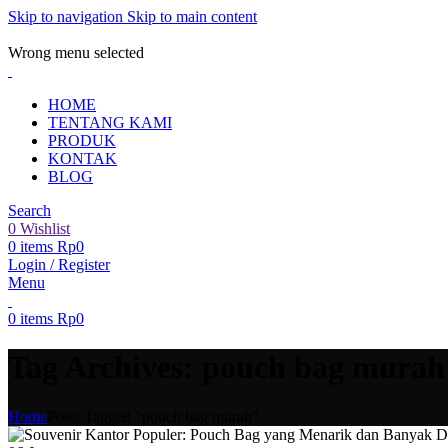
Skip to navigation
Skip to main content
ADD ANYTHING HERE OR JUST REMOVE IT…
Wrong menu selected
HOME
TENTANG KAMI
PRODUK
KONTAK
BLOG
Search
0
Wishlist
0
items
Rp
0
Login / Register
Menu
0
items
Rp
0
Tag Archives: pouch bag murah
Home
Posts Tagged "pouch bag murah"