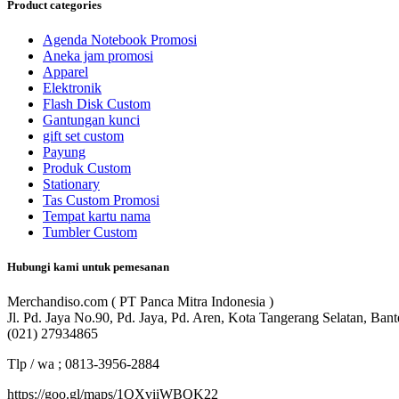
Product categories
Agenda Notebook Promosi
Aneka jam promosi
Apparel
Elektronik
Flash Disk Custom
Gantungan kunci
gift set custom
Payung
Produk Custom
Stationary
Tas Custom Promosi
Tempat kartu nama
Tumbler Custom
Hubungi kami untuk pemesanan
Merchandiso.com ( PT Panca Mitra Indonesia )
Jl. Pd. Jaya No.90, Pd. Jaya, Pd. Aren, Kota Tangerang Selatan, Ban
(021) 27934865
Tlp / wa ; 0813-3956-2884
https://goo.gl/maps/1QXviiWBQK22