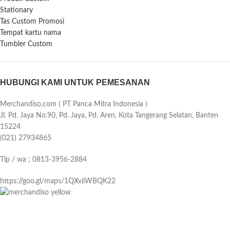
Stationary
Tas Custom Promosi
Tempat kartu nama
Tumbler Custom
HUBUNGI KAMI UNTUK PEMESANAN
Merchandiso.com ( PT Panca Mitra Indonesia )
Jl. Pd. Jaya No.90, Pd. Jaya, Pd. Aren, Kota Tangerang Selatan, Banten
15224
(021) 27934865
Tlp / wa ; 0813-3956-2884
https://goo.gl/maps/1QXviiWBQK22
Merchandiso adalah produsen Souvenir Promosi yang berpengalaman
lebih dari 10 tahun, Terbukti Melayani lebih dari 750 Perusahaan dan
memproduksi lebih dari 500.000 Merchandise (Souvenir Kantor terbaik