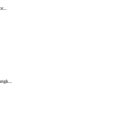
r...
angk...