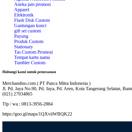
Aneka jam promosi
Apparel
Elektronik
Flash Disk Custom
Gantungan kunci
gift set custom
Payung
Produk Custom
Stationary
Tas Custom Promosi
Tempat kartu nama
Tumbler Custom
Hubungi kami untuk pemesanan
Merchandiso.com ( PT Panca Mitra Indonesia )
Jl. Pd. Jaya No.90, Pd. Jaya, Pd. Aren, Kota Tangerang Selatan, Ban
(021) 27934865
Tlp / wa ; 0813-3956-2884
https://goo.gl/maps/1QXviiWBQK22