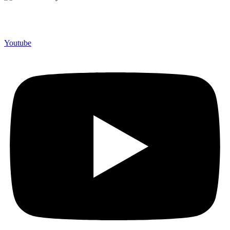
Merchandiso adalah produsen Souvenir Promosi yang
berpengalaman lebih dari 10 tahun, Terbukti Melayani lebih dari
750 Perusahaan dan memproduksi lebih dari 500.000 Merchandise
(Souvenir Kantor terbaik kami sajikan untuk Anda).
Youtube