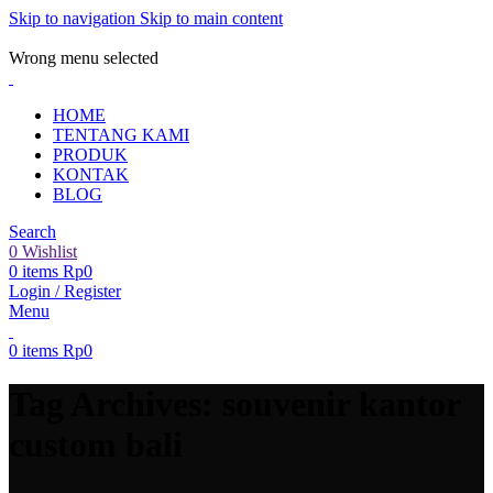
Skip to navigation
Skip to main content
ADD ANYTHING HERE OR JUST REMOVE IT…
Wrong menu selected
HOME
TENTANG KAMI
PRODUK
KONTAK
BLOG
Search
0
Wishlist
0
items
Rp
0
Login / Register
Menu
0
items
Rp
0
Tag Archives: souvenir kantor
custom bali