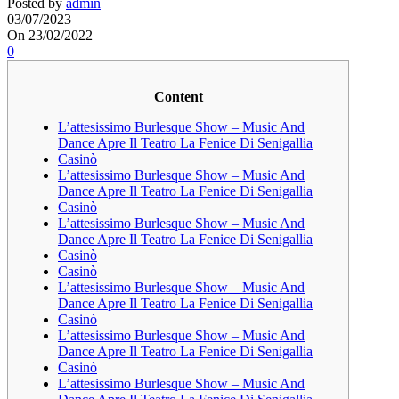
Posted by
admin
03/07/2023
On 23/02/2022
0
Content
L’attesissimo Burlesque Show – Music And
Dance Apre Il Teatro La Fenice Di Senigallia
Casinò
L’attesissimo Burlesque Show – Music And
Dance Apre Il Teatro La Fenice Di Senigallia
Casinò
L’attesissimo Burlesque Show – Music And
Dance Apre Il Teatro La Fenice Di Senigallia
Casinò
Casinò
L’attesissimo Burlesque Show – Music And
Dance Apre Il Teatro La Fenice Di Senigallia
Casinò
L’attesissimo Burlesque Show – Music And
Dance Apre Il Teatro La Fenice Di Senigallia
Casinò
L’attesissimo Burlesque Show – Music And