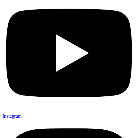
Instagram