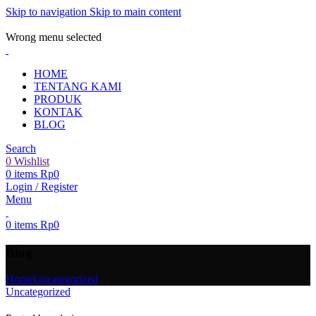
Skip to navigation
Skip to main content
ADD ANYTHING HERE OR JUST REMOVE IT…
Wrong menu selected
HOME
TENTANG KAMI
PRODUK
KONTAK
BLOG
Search
0
Wishlist
0
items
Rp
0
Login / Register
Menu
0
items
Rp
0
Blog
Home
Uncategorized
Uncategorized