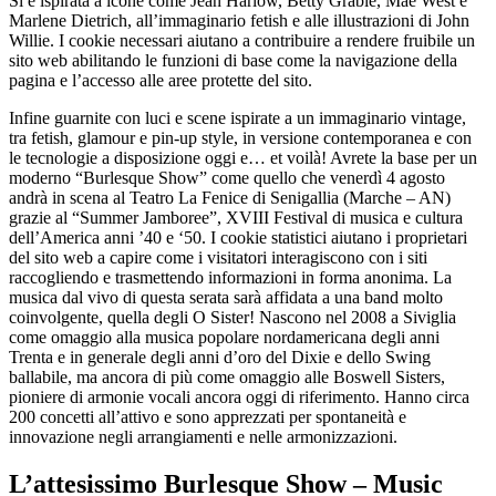
Si è ispirata a icone come Jean Harlow, Betty Grable, Mae West e
Marlene Dietrich, all’immaginario fetish e alle illustrazioni di John
Willie. I cookie necessari aiutano a contribuire a rendere fruibile un
sito web abilitando le funzioni di base come la navigazione della
pagina e l’accesso alle aree protette del sito.
Infine guarnite con luci e scene ispirate a un immaginario vintage,
tra fetish, glamour e pin-up style, in versione contemporanea e con
le tecnologie a disposizione oggi e… et voilà! Avrete la base per un
moderno “Burlesque Show” come quello che venerdì 4 agosto
andrà in scena al Teatro La Fenice di Senigallia (Marche – AN)
grazie al “Summer Jamboree”, XVIII Festival di musica e cultura
dell’America anni ’40 e ‘50. I cookie statistici aiutano i proprietari
del sito web a capire come i visitatori interagiscono con i siti
raccogliendo e trasmettendo informazioni in forma anonima. La
musica dal vivo di questa serata sarà affidata a una band molto
coinvolgente, quella degli O Sister! Nascono nel 2008 a Siviglia
come omaggio alla musica popolare nordamericana degli anni
Trenta e in generale degli anni d’oro del Dixie e dello Swing
ballabile, ma ancora di più come omaggio alle Boswell Sisters,
pioniere di armonie vocali ancora oggi di riferimento. Hanno circa
200 concetti all’attivo e sono apprezzati per spontaneità e
innovazione negli arrangiamenti e nelle armonizzazioni.
L’attesissimo Burlesque Show – Music