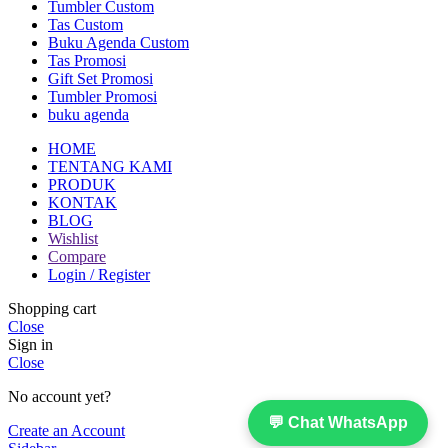
Tumbler Custom
Tas Custom
Buku Agenda Custom
Tas Promosi
Gift Set Promosi
Tumbler Promosi
buku agenda
HOME
TENTANG KAMI
PRODUK
KONTAK
BLOG
Wishlist
Compare
Login / Register
Shopping cart
Close
Sign in
Close
No account yet?
💬 Chat WhatsApp
Create an Account