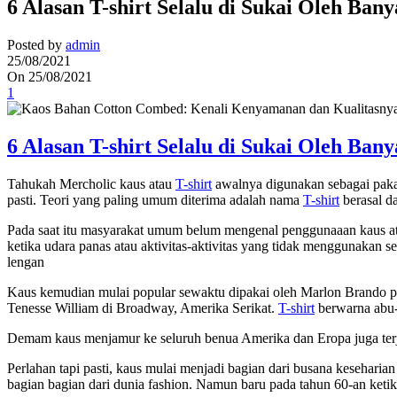
6 Alasan T-shirt Selalu di Sukai Oleh Ba
Posted by
admin
25/08/2021
On 25/08/2021
1
6 Alasan T-shirt Selalu di Sukai Oleh Ba
Tahukah Mercholic kaus atau
T-shirt
awalnya digunakan sebagai pakai
pasti. Teori yang paling umum diterima adalah nama
T-shirt
berasal da
Pada saat itu masyarakat umum belum mengenal penggunaaan kaus 
ketika udara panas atau aktivitas-aktivitas yang tidak menggunakan s
lengan
Kaus kemudian mulai popular sewaktu dipakai oleh Marlon Brando pa
Tenesse William di Broadway, Amerika Serikat.
T-shirt
berwarna abu-a
Demam kaus menjamur ke seluruh benua Amerika dan Eropa juga terj
Perlahan tapi pasti, kaus mulai menjadi bagian dari busana keseharia
bagian bagian dari dunia fashion. Namun baru pada tahun 60-an ketik