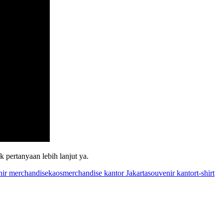
 pertanyaan lebih lanjut ya.
nir merchandise
kaos
merchandise kantor Jakarta
souvenir kantor
t-shirt