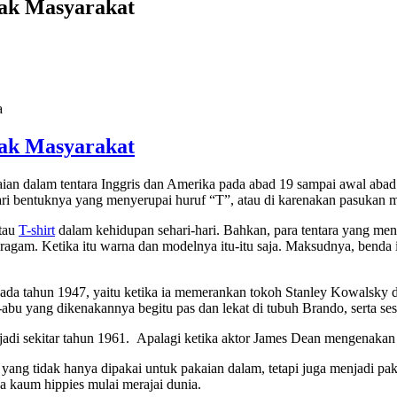
nyak Masyarakat
nyak Masyarakat
an dalam tentara Inggris dan Amerika pada abad 19 sampai awal abad
ri bentuknya yang menyerupai huruf “T”, atau di karenakan pasukan mil
atau
T-shirt
dalam kehidupan sehari-hari. Bahkan, para tentara yang m
eragam. Ketika itu warna dan modelnya itu-itu saja. Maksudnya, benda i
da tahun 1947, yaitu ketika ia memerankan tokoh Stanley Kowalsky d
bu yang dikenakannya begitu pas dan lekat di tubuh Brando, serta se
adi sekitar tahun 1961. Apalagi ketika aktor James Dean mengenakan
n yang tidak hanya dipakai untuk pakaian dalam, tetapi juga menjadi p
a kaum hippies mulai merajai dunia.