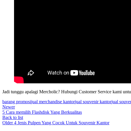
Jadi tunggu apalagi Mercholic? Hubungi Customer Service kami untuk
barang promosi
jual merchandise kantor
jual souvenir kantor
jual souve
Newer
5 Cara memilih Flashdisk Yang Berkualitas
Back to list
Older
4 Jenis Pulpen Yang Cocok Untuk Souvenir Kantor