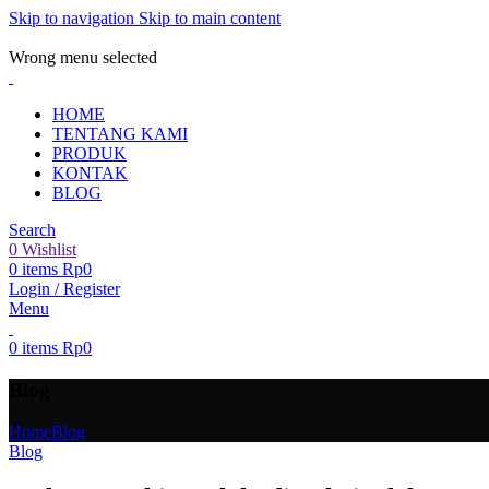
Skip to navigation
Skip to main content
ADD ANYTHING HERE OR JUST REMOVE IT…
Wrong menu selected
HOME
TENTANG KAMI
PRODUK
KONTAK
BLOG
Search
0
Wishlist
0
items
Rp
0
Login / Register
Menu
0
items
Rp
0
Blog
Home
Blog
Blog