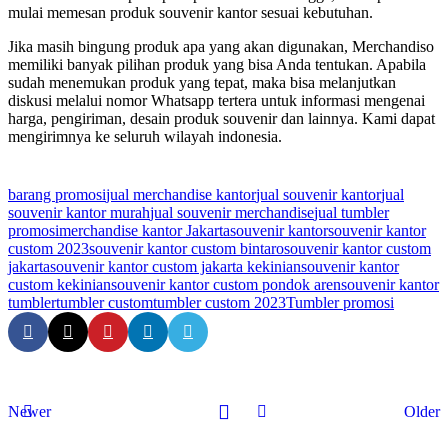
mulai memesan produk souvenir kantor sesuai kebutuhan.
Jika masih bingung produk apa yang akan digunakan, Merchandiso
memiliki banyak pilihan produk yang bisa Anda tentukan. Apabila
sudah menemukan produk yang tepat, maka bisa melanjutkan
diskusi melalui nomor Whatsapp tertera untuk informasi mengenai
harga, pengiriman, desain produk souvenir dan lainnya. Kami dapat
mengirimnya ke seluruh wilayah indonesia.
barang promosi
jual merchandise kantor
jual souvenir kantor
jual
souvenir kantor murah
jual souvenir merchandise
jual tumbler
promosi
merchandise kantor Jakarta
souvenir kantor
souvenir kantor
custom 2023
souvenir kantor custom bintaro
souvenir kantor custom
jakarta
souvenir kantor custom jakarta kekinian
souvenir kantor
custom kekinian
souvenir kantor custom pondok aren
souvenir kantor
tumbler
tumbler custom
tumbler custom 2023
Tumbler promosi
Newer
Older