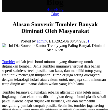
Blog
Home
Blog
Blog
Alasan Souvenir Tumbler Banyak
Diminati Oleh Masyarakat
Posted by
admin
01/11/2025
On 08/04/2023
1
Tumbler
adalah jenis botol minuman yang dirancang untuk
digunakan kembali. Jenis Tumbler umumnya terbuat dari bahan
seperti stainless steel, plastik, atau kaca, dan memiliki tutup yang
erat untuk mencegah tumpahan. Tumbler juga sering dilengkapi
dengan teknologi isolasi atau vakum untuk menjaga suhu minuman
tetap dingin atau panas dalam waktu yang lebih lama.
Tumbler biasanya digunakan sebagai alternatif yang lebih ramah
lingkungan dan ekonomis dibandingkan dengan botol plastik sekali
pakai. Karena dapat digunakan berulang kali dan membantu
mengurangi jumlah sampah plastik. Selain itu, tumbler juga sering
diberi desain yang menarik sehingga menjadi aksesoris yang populer