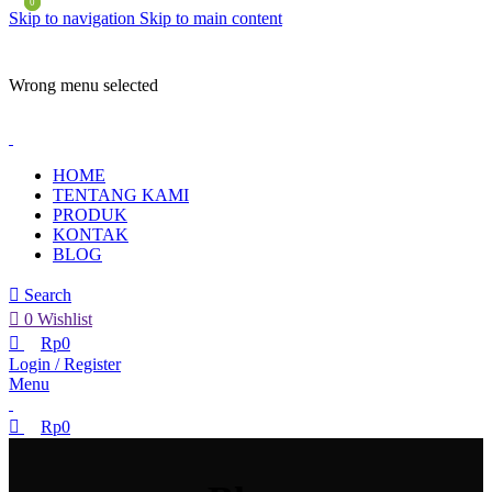
0
0
Skip to navigation
Skip to main content
ADD ANYTHING HERE OR JUST REMOVE IT…
Wrong menu selected
HOME
TENTANG KAMI
PRODUK
KONTAK
BLOG
Search
0
Wishlist
Rp
0
Login / Register
Menu
Rp
0