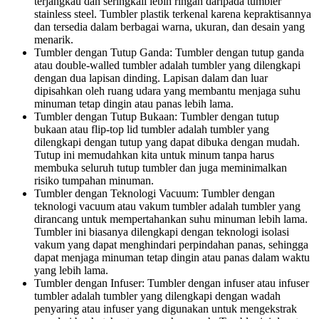
terjangkau dan seringkali lebih ringan daripada tumbler
stainless steel. Tumbler plastik terkenal karena kepraktisannya
dan tersedia dalam berbagai warna, ukuran, dan desain yang
menarik.
Tumbler dengan Tutup Ganda: Tumbler dengan tutup ganda
atau double-walled tumbler adalah tumbler yang dilengkapi
dengan dua lapisan dinding. Lapisan dalam dan luar
dipisahkan oleh ruang udara yang membantu menjaga suhu
minuman tetap dingin atau panas lebih lama.
Tumbler dengan Tutup Bukaan: Tumbler dengan tutup
bukaan atau flip-top lid tumbler adalah tumbler yang
dilengkapi dengan tutup yang dapat dibuka dengan mudah.
Tutup ini memudahkan kita untuk minum tanpa harus
membuka seluruh tutup tumbler dan juga meminimalkan
risiko tumpahan minuman.
Tumbler dengan Teknologi Vacuum: Tumbler dengan
teknologi vacuum atau vakum tumbler adalah tumbler yang
dirancang untuk mempertahankan suhu minuman lebih lama.
Tumbler ini biasanya dilengkapi dengan teknologi isolasi
vakum yang dapat menghindari perpindahan panas, sehingga
dapat menjaga minuman tetap dingin atau panas dalam waktu
yang lebih lama.
Tumbler dengan Infuser: Tumbler dengan infuser atau infuser
tumbler adalah tumbler yang dilengkapi dengan wadah
penyaring atau infuser yang digunakan untuk mengekstrak