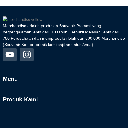
Merchandiso adalah produsen Souvenir Promosi yang
berpengalaman lebih dari 10 tahun, Terbukti Melayani lebih dari
750 Perusahaan dan memproduksi lebih dari 500.000 Merchandise
(Souvenir Kantor terbaik kami sajikan untuk Anda).
Menu
Produk Kami