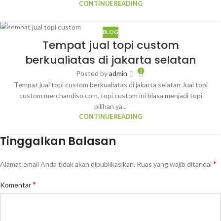
CONTINUE READING
BLOG
10
Tempat jual topi custom
FEB
berkualiatas di jakarta selatan
3
Posted by
admin
Tempat jual topi custom berkualiatas di jakarta selatan Jual topi
custom merchandiso.com, topi custom ini biasa menjadi topi
pilihan ya...
CONTINUE READING
Tinggalkan Balasan
*
Alamat email Anda tidak akan dipublikasikan.
Ruas yang wajib ditandai
*
Komentar