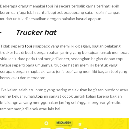
Beberapa orang memakai topi ini secara terbalik karna terlihat lebih
keren dan juga lebih santai bagi beberapaorang saja. Topi ini sangat
mudah untuk di sesuaikan dengan pakaian kasual apapun.
·
Trucker hat
Tidak seperti
topi
snapback yang memiliki 6 bagian, bagian belakang
trucker hat di buat dengan bahan jarring yang bertujuan untuk membuat
sirkulasi udara pada topi menjadi lancer, sedangkan bagian depan topi
tetapi seperti pada umumnya, trucker hat ini memiliki bentuk yang
serupa dengan snapback, yaitu jenis topi yang memiliki bagian tepi yang
keras,kaku dan mendatar.
Jika kalian salah stu orang yang sering melakukan kegiatan outdoor atau
sering keluar rumah,
topi
ini sangat cocok umtuk kalian karena bagian
belakangnya yang menggunakan jarring sehingga mengurangi resiko
rambut menjadi lepek atau lain hal.