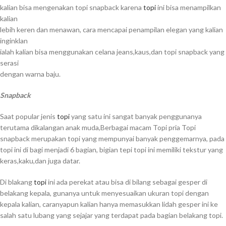
kalian bisa mengenakan topi snapback karena
topi
ini bisa menampilkan
kalian
lebih keren dan menawan, cara mencapai penampilan elegan yang kalian
inginklan
ialah kalian bisa menggunakan celana jeans,kaus,dan topi snapback yang
serasi
dengan warna baju.
Snapback
Saat popular jenis
topi
yang satu ini sangat banyak penggunanya
terutama dikalangan anak muda,Berbagai macam Topi pria Topi
snapback merupakan topi yang mempunyai banyak penggemarnya, pada
topi ini di bagi menjadi 6 bagian, bigian tepi topi ini memiliki tekstur yang
keras,kaku,dan juga datar.
Di blakang
topi
ini ada perekat atau bisa di bilang sebagai gesper di
belakang kepala, gunanya untuk menyesuaikan ukuran topi dengan
kepala kalian, caranyapun kalian hanya memasukkan lidah gesper ini ke
salah satu lubang yang sejajar yang terdapat pada bagian belakang topi.