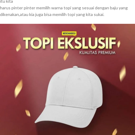
itu kita
harus pinter pinter memilih warna topi yang sesuai dengan baju yang
dikenakan,atau kia juga bisa memilih topi yang kita sukai.