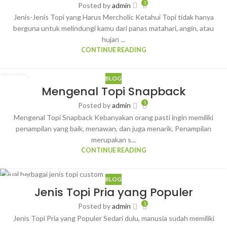
3
Posted by
admin
Jenis-Jenis Topi yang Harus Mercholic Ketahui Topi tidak hanya
berguna untuk melindungi kamu dari panas matahari, angin, atau
hujan ...
CONTINUE READING
BLOG
31
Mengenal Topi Snapback
MAR
1
Posted by
admin
Mengenal Topi Snapback Kebanyakan orang pasti ingin memiliki
penampilan yang baik, menawan, dan juga menarik. Penampilan
merupakan s...
CONTINUE READING
BLOG
16
Jenis Topi Pria yang Populer
MAR
1
Posted by
admin
Jenis Topi Pria yang Populer Sedari dulu, manusia sudah memiliki