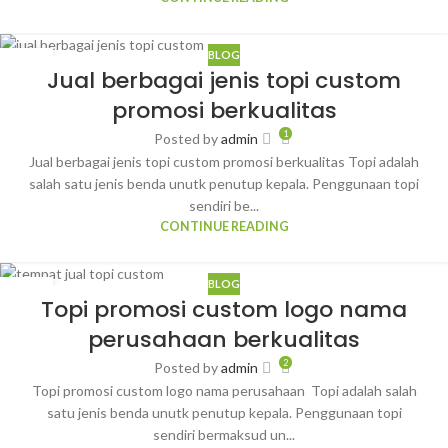
BLOG
24
Jual berbagai jenis topi custom
APR
promosi berkualitas
1
Posted by
admin
Jual berbagai jenis topi custom promosi berkualitas Topi adalah
salah satu jenis benda unutk penutup kepala. Penggunaan topi
sendiri be...
CONTINUE READING
BLOG
02
Topi promosi custom logo nama
APR
perusahaan berkualitas
2
Posted by
admin
Topi promosi custom logo nama perusahaan Topi adalah salah
satu jenis benda unutk penutup kepala. Penggunaan topi
sendiri bermaksud un...