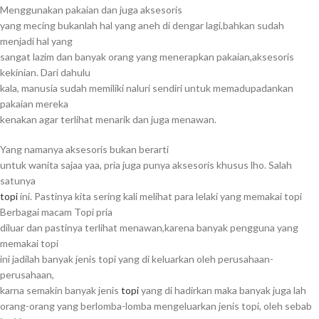
Menggunakan pakaian dan juga aksesoris
yang mecing bukanlah hal yang aneh di dengar lagi,bahkan sudah
menjadi hal yang
sangat lazim dan banyak orang yang menerapkan pakaian,aksesoris
kekinian. Dari dahulu
kala, manusia sudah memiliki naluri sendiri untuk memadupadankan
pakaian mereka
kenakan agar terlihat menarik dan juga menawan.
Yang namanya aksesoris bukan berarti
untuk wanita sajaa yaa, pria juga punya aksesoris khusus lho. Salah
satunya
topi
ini. Pastinya kita sering kali melihat para lelaki yang memakai topi
Berbagai macam Topi pria
diluar dan pastinya terlihat menawan,karena banyak pengguna yang
memakai topi
ini jadilah banyak jenis topi yang di keluarkan oleh perusahaan-
perusahaan,
karna semakin banyak jenis
topi
yang di hadirkan maka banyak juga lah
orang-orang yang berlomba-lomba mengeluarkan jenis topi, oleh sebab