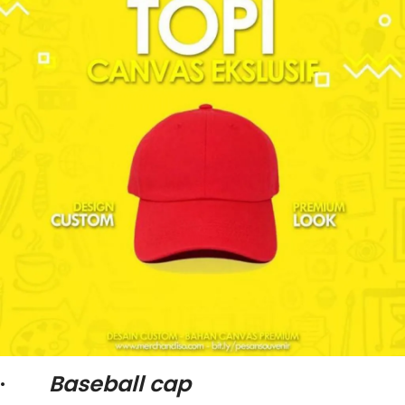
·
Baseball cap