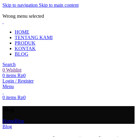
Skip to navigation
Skip to main content
ADD ANYTHING HERE OR JUST REMOVE IT…
Wrong menu selected
HOME
TENTANG KAMI
PRODUK
KONTAK
BLOG
Search
0
Wishlist
0
items
Rp
0
Login / Register
Menu
0
items
Rp
0
Blog
Home
Blog
Blog