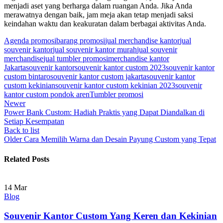
menjadi aset yang berharga dalam ruangan Anda. Jika Anda
merawatnya dengan baik, jam meja akan tetap menjadi saksi
keindahan waktu dan keakuratan dalam berbagai aktivitas Anda.
Agenda promosi
barang promosi
jual merchandise kantor
jual
souvenir kantor
jual souvenir kantor murah
jual souvenir
merchandise
jual tumbler promosi
merchandise kantor
Jakarta
souvenir kantor
souvenir kantor custom 2023
souvenir kantor
custom bintaro
souvenir kantor custom jakarta
souvenir kantor
custom kekinian
souvenir kantor custom kekinian 2023
souvenir
kantor custom pondok aren
Tumbler promosi
Newer
Power Bank Custom: Hadiah Praktis yang Dapat Diandalkan di
Setiap Kesempatan
Back to list
Older
Cara Memilih Warna dan Desain Payung Custom yang Tepat
Related Posts
14
Mar
Blog
Souvenir Kantor Custom Yang Keren dan Kekinian