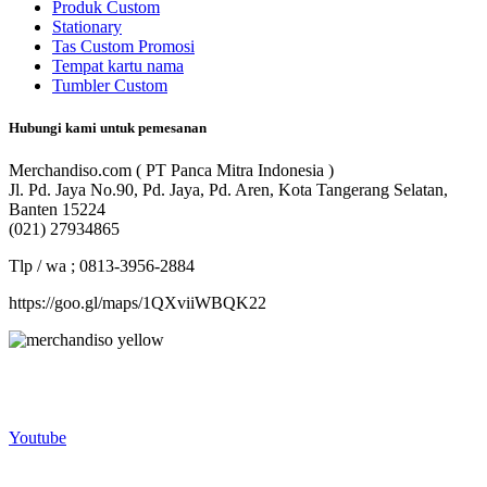
Produk Custom
Stationary
Tas Custom Promosi
Tempat kartu nama
Tumbler Custom
Hubungi kami untuk pemesanan
Merchandiso.com ( PT Panca Mitra Indonesia )
Jl. Pd. Jaya No.90, Pd. Jaya, Pd. Aren, Kota Tangerang Selatan,
Banten 15224
(021) 27934865
Tlp / wa ; 0813-3956-2884
https://goo.gl/maps/1QXviiWBQK22
Merchandiso adalah produsen Souvenir Promosi yang
berpengalaman lebih dari 10 tahun, Terbukti Melayani lebih dari
750 Perusahaan dan memproduksi lebih dari 500.000 Merchandise
(Souvenir Kantor terbaik kami sajikan untuk Anda).
Youtube