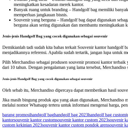
meningkatkan kesadaran merek kantor.
Banyak ruang untuk branding – Handgolf bag memiliki banyak
memperluas jangkauan bisnis.
Souvenir yang berguna – Handgolf bag dapat digunakan sebagai
berguna akan sering digunakan dan membantu meningkatkan ke
Jenis-jenis Handgolf Bag yang cocok digunakan sebagai souvenir
Demikianlah tadi sudah kita bahas terkait Souvenir kantor handgolf 
menjadikannya referensi. Apabila sudah tertarik, jangan lupa untuk 
Pilih Merchandiso sebagai produsen souvenir promosi kantor terbai
dari 10 tahun. Dengan pengalaman yang lama tersebut, Merchandiso s
Jenis-jenis Handgolf Bag yang cocok digunakan sebagai souvenir
Oleh sebab itu, Merchandiso dipercaya dapat memberikan hasil souve
Jika masih bingung produk apa yang akan digunakan, Merchandiso me
melalui nomor Whatsapp tertera untuk informasi mengenai harga, pen
barang promosi
handgolf bag
handgolf bag 2023
handgolf bag custom
j
kantor
souvenir kantor custom
souvenir kantor custom 2023
souvenir k
custom kekinian 2023
souvenir kantor custom pondok aren
souvenir k