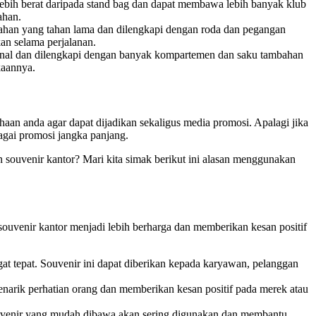
n lebih berat daripada stand bag dan dapat membawa lebih banyak klub
ahan.
i bahan yang tahan lama dan dilengkapi dengan roda dan pegangan
an selama perjalanan.
esional dan dilengkapi dengan banyak kompartemen dan saku tambahan
kaannya.
aan anda agar dapat dijadikan sekaligus media promosi. Apalagi jika
bagai promosi jangka panjang.
 souvenir kantor? Mari kita simak berikut ini alasan menggunakan
 souvenir kantor menjadi lebih berharga dan memberikan kesan positif
gat tepat. Souvenir ini dapat diberikan kepada karyawan, pelanggan
narik perhatian orang dan memberikan kesan positif pada merek atau
ouvenir yang mudah dibawa akan sering digunakan dan membantu