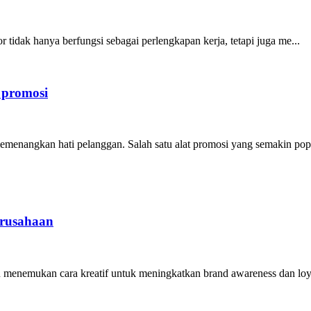
idak hanya berfungsi sebagai perlengkapan kerja, tetapi juga me...
 promosi
memenangkan hati pelanggan. Salah satu alat promosi yang semakin pop
erusahaan
u menemukan cara kreatif untuk meningkatkan brand awareness dan loya