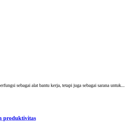
fungsi sebagai alat bantu kerja, tetapi juga sebagai sarana untuk...
 produktivitas