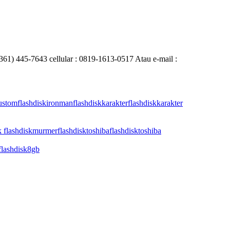
0361) 445-7643 cellular : 0819-1613-0517 Atau e-mail :
custom
flashdiskironman
flashdiskkarakter
flashdiskkarakter
k flashdiskmurmer
flashdisktoshiba
flashdisktoshiba
flashdisk8gb