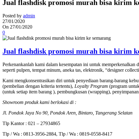
Jual flashdisk promosi murah bisa kirim 
Posted by
admin
27/01/2020
On 27/01/2020
0
Jual flashdisk promosi murah bisa kirim 
Perkenankanlah kami dalam kesempatan ini untuk memperkenalkan di
seperti pulpen, tempat minum, aneka tas, elektronik, “designer collec
Kami mengkonsentrasikan diri untuk penyediaan barang-barang kebut
(pembelian dengan kriteria tertentu),
Loyalty Program
(program untuk 
(untuk setiap item barang ), pembungkusan (wrapping), penyimpanan 
Showroom produk kami berlokasi di :
Jl. Pondok Jaya No 90, Pondok Aren, Bintaro, Tangerang Selatan
Tlp Kantor : 021 – 27934865
Tlp / Wa : 0813-3956-2884, Tlp / Wa : 0819-0558-8417