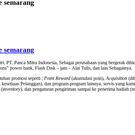
ke semarang
ke semarang
ri, PT. Panca Mitra Indonesia, Sebagai perusahaan yang bergerak di
tions” power bank, Flash Disk – jam – Alat Tulis, dan lain Sebagainya.
uhan promosi seperti :
Point Reward
(akumulasi poin),
Acquisition
(di
kesetiaan Pelanggan), dan program-program lainnya. servis yang kami
(inventory), dan pengaturan pengiriman sampai ke penerima hadiah (rec