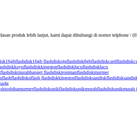
lasan produk lebih lanjut, kami dapat dihubungi di nomor telphone / (
disk16gb
flashdisk16gb flashdiskotg
flashdisk8gb
flashdiskcard
flashdisk
lashdiskkayu
flashdiskkingston
flashdisklucu
flashdisklucu
t
flashdiskmurahbanget flashdiskironman
flashdiskmurmer
qflash
flashdiskqflash flashdiskkingston
flashdisksandisk
flashdisksandis
iba4g
isktoshibamurmer
flashdiskunik
flashdiskunikmurah
flashdiskunikmurah 