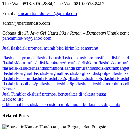
Tlp / Wa : 0813-3956-2884, Tlp / Wa : 0819-0558-8417
Email :
pancamitraindonesia@gmail.com
admin@merchandiso.com
Cabang di :
Jl. Jaya Gri Utara 30a ( Renon – Denpasar)
Untuk penje
pancamitra49@yahoo.com
Jual flashdisk promosi murah bisa kirim ke semarang
Flash disk promosi
flash disk usb
flash disk usb promosi
flashdisk
flash
flashdiskkartun
flashdiskkarakterterlucu
flashdiskkartu
flashdiskkartun
f
flashdiskkarakter
flashdiskminion
flashdiskmurah
flashdiskmurahbange
flashdiskoriginal
flashdiskoriginal
flashdiskotg
flashdiskpulpen
flashdisk
flashdiskcustom
flashdisktoshiba32gb
flashdisktoshiba4g
flashdisktosh
flashdisktoshiba32gb
flashdisktoshiba8gb
flashdisktoshibamurah
flashd
Newer
Jual Tumbler ekslusif promosi berkualitas di jakarta pusat
Back to list
Older
Jual flashdisk usb custom unik murah berkualitas di jakarta
Related Posts