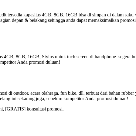
t tersedia kapasitas 4GB, 8GB, 16GB bisa di simpan di dalam saku /
 di bagian depan & belakang sehingga anda dapat memaksimalkan promos
tas 4GB, 8GB, 16GB, Stylus untuk tuch screen di handphone. segera hub
ompetitor Anda promosi duluan!
i di outdoor, acara olahraga, fun bike, dll. terbuat dari bahan rubber
lang ini sekarang juga, sebelum kompetitor Anda promosi duluan!
mi, [GRATIS] konsultasi promosi.