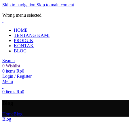
Skip to navigation
Skip to main content
ADD ANYTHING HERE OR JUST REMOVE IT…
Wrong menu selected
HOME
TENTANG KAMI
PRODUK
KONTAK
BLOG
Search
0
Wishlist
0
items
Rp
0
Login / Register
Menu
0
items
Rp
0
Blog
Home
Blog
Blog