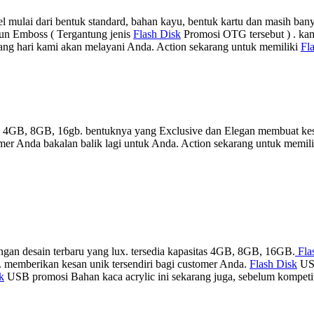
mulai dari bentuk standard, bahan kayu, bentuk kartu dan masih bany
pun Emboss ( Tergantung jenis
Flash Disk
Promosi OTG tersebut ) . ka
ang hari kami akan melayani Anda. Action sekarang untuk memiliki
Fl
as 4GB, 8GB, 16gb. bentuknya yang Exclusive dan Elegan membuat kesa
er Anda bakalan balik lagi untuk Anda. Action sekarang untuk memil
gan desain terbaru yang lux. tersedia kapasitas 4GB, 8GB, 16GB.
Fla
a. memberikan kesan unik tersendiri bagi customer Anda.
Flash Disk
USB
k
USB promosi Bahan kaca acrylic ini sekarang juga, sebelum kompeti