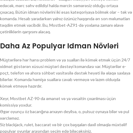
edəcək, mərc səhv edildiyi halda mərcin səmərəsiz olduğu ortaya
çıxacaq. Bütün idman növlərini iki əsas kateqoriyaya bölmək olar – tək və
komanda. Hesab yaradarkən yalnız özünüz haqqında ən son məlumatları
təqdim etmək vacibdir. Bu, Mostbet-AZ91-də yoxlama zamanı əlavə
çətinliklərin qarşısını alacaq.
Daha Az Populyar Idman Növləri
Müştərilərə hər hansı problem və ya sualları ilə kömək etmək üçün 24/7
xidmət göstərən xüsusi müştəri dəstəyi komandası var. Müştərilər e-
poçt, telefon və ahora söhbət vasitəsilə dəstək heyəti ilə əlaqə saxlaya
bilərlər. Komanda həmişə suallara cavab verməyə və lazım olduqda
kömək etməyə hazırdır.
Xeyr, Mostbet AZ-90-da əmanət və ya vəsaitin çıxarılması üçün
komissiya yoxdur.
Əgər oyunçu öz bacarığına arxayın deyilsə, o, pulsuz oynaya bilər və pul
xərcləməz.
Siz blackjack, rulet, baccarat və bir çox başqaları daxil olmaqla müxtəlif
populyar oyunlar arasından seçim edə biləcəksiniz.