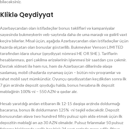
biləcəksiniz.
Kliklə Qeydiyyat
Azərbaycandan olan istifadəçilər bonus təklifləri və kampaniyalar
sayəsində bukmeykerin veb-saytında daha de uma maraqlı və gəlirli vaxt
keçirə bilərlər. Misal üçün, aşağıda Azərbaycandan olan istifadəçilər üçün
hazırda əlçatan olan bonuslar göstərilib. Bukmeyker Venson LIMITED
tərəfindən idarə olunur (qeydiyyat nömrəsi HE OR SHE ). Tariflərin
hesablanması, geri çəkilmə ərizələrinin işlənməsi bir saatdan çox çəkmir.
Dəstək xidməti ilə həm rus, həm də Azərbaycan dillərində əlaqə
saxlamaq, mobil cihazlarda oynamaq üçün – bütün növ proqramlar və
rahat mobil sayt mümkündür. Oyunçu qeydiyyatdan keçdikdən sonra ilk
7 gün ərzində depozit qoyduğu halda, bonus hesabına ilk depozit
məbləğinin 100%-ni – 550 AZN-ə qədər alır.
Hesab yaratdığı andan etibarən ilk 12-15 dəqiqə ərzində doldurmağı
bacararsa, bonus ilk doldurmanın 125% -ni təşkil edəcəkdir. Depozit
bonusundan əlavə two hundred fifity pulsuz spin əldə etmək üçün ilk
depozitin məbləği ən azı 30 AZN olmalıdır. Pulsuz fırlanmalar 50 pulsuz
fırlanma bloklarında verilir, hər blok 24 saat ərzində mərc edilir. Əlavə