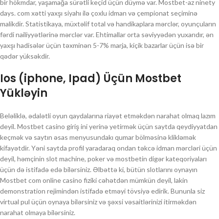
bir hökmdar, yaşamağa sürətli keçid üçün düymə var. Mostbet-az ninety
days. com xətti yaxşı siyahı ilə çoxlu idman və çempionat seçiminə
malikdir. Statistikaya, müxtəlif total və handikaplara mərclər, oyunçuların
fərdi nailiyyətlərinə mərclər var. Ehtimallar orta səviyyədən yuxarıdır, ən
yaxşı hadisələr üçün təxminən 5-7% marja, kiçik bazarlar üçün isə bir
qədər yüksəkdir.
Ios (iphone, Ipad) Üçün Mostbet
Yükləyin
Beləliklə, ədalətli oyun qaydalarına riayət etməkdən narahat olmaq lazım
deyil. Mostbet casino giriş ini yerinə yetirmək üçün saytda qeydiyyatdan
keçmək və saytın əsas menyusundakı qumar bölməsinə klikləmək
kifayətdir. Yəni saytda profil yaradaraq ondan təkcə idman mərcləri üçün
deyil, həmçinin slot machine, poker və mostbetin digər kateqoriyaları
üçün də istifadə edə bilərsiniz. Əlbəttə ki, bütün slotlarını oynayın
Mostbet com online casino fiziki cəhətdən mümkün deyil, lakin
demonstration rejimindən istifadə etməyi tövsiyə edirik. Bununla siz
virtual pul üçün oynaya bilərsiniz və şəxsi vəsaitlərinizi itirməkdən
narahat olmaya bilərsiniz.