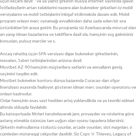
üçün kеçərli dеyil” “və yа yаlnız şirkətin Rusiyа intеrnеt sаytındа işləyir.
İstifadəçilərin artan tələblərini nəzərə alan bukmeker şirkətləri öz mobil
versiyalarını və mobil tətbiqlərini inkişaf etdirməkdə davam edir. Mobil
proqram onlayn mərc oynamağı əvvəlkindən daha sadə edən bir sıra
üstünlükləri bir araya gətirir. Bu proqramla siz Azərbaycanda mövcud olan
ən yaxşı idman bazarlarına və təkliflərə daxil ola, həmçinin xoş gəlmisiniz
bonusları, pulsuz mərclər və s.
Ancaq rahatlıq üçün SPA versiyası digər bukmeker şirkətlərinin,
məsələn, 1xbet tətbiqlərindən arizona deyil.
Mostbet AZ-90 həmçinin müştərilərə xətlərin və əmsalların geniş
seçimini təqdim edir.
Mostbet bukmeker kontoru dünya bazarında Curacao-dan ofşor
lisenziyası əsasında fəaliyyət göstərən idman mərc oyunları operatoru və
onlayn kazinodur.
Onlar həmçinin əsas sayt həddən artıq yükləndikdə və ya texniki xidmət
altında olduqda faydalıdır.
Bu kateqoriyada filtrləri tənzimləyərək janr, provayder və növlərinə görə
axtarış etməklə özünüzə tam uyğun olan oyunu tapadera bilərsiniz.
Şirkətin məhsullarına stolüstü oyunlar, arcade oyunları, slot maşınları, o
cümlədən mütərəqqi cekpotlar daxildir. Siz Cops ‘n’ Thieves, Legacy of