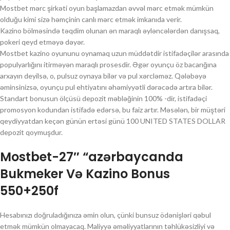
Mostbet mərc şirkəti oyun başlamazdan əvvəl mərc etmək mümkün
olduğu kimi sizə həmçinin canlı mərc etmək imkanıda verir.
Kazino bölməsində təqdim olunan ən maraqlı əyləncələrdən danışsaq,
pokeri qeyd etməyə dəyər.
Mostbet kazino oyununu oynamaq uzun müddətdir istifadəçilər arasında
populyarlığını itirməyən maraqlı prosesdir. Əgər oyunçu öz bacarığına
arxayın deyilsə, o, pulsuz oynaya bilər və pul xərcləməz. Qələbəyə
əminsinizsə, oyunçu pul ehtiyatını əhəmiyyətli dərəcədə artıra bilər.
Standart bonusun ölçüsü depozit məbləğinin 100% -dir, istifadəçi
promosyon kodundan istifadə edərsə, bu faiz artır. Məsələn, bir müştəri
qeydiyyatdan keçən günün ertəsi günü 100 UNITED STATES DOLLAR
depozit qoymuşdur.
Mostbet-27″ “azərbaycanda
Bukmeker Və Kazino Bonus
550+250f
Hesabınızı doğruladığınıza əmin olun, çünki bunsuz ödənişləri qəbul
etmək mümkün olmayacaq. Maliyyə əməliyyatlarının təhlükəsizliyi və