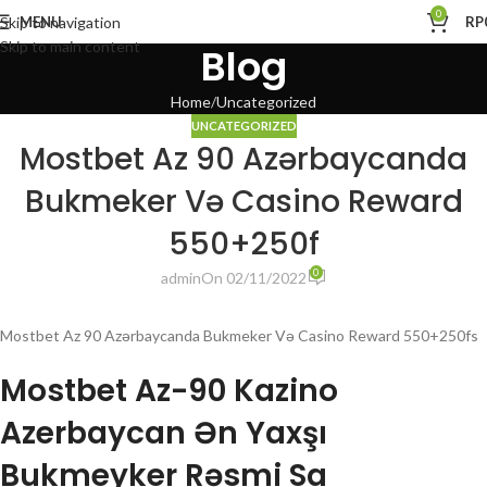
0
MENU
RP
Skip to navigation
Skip to main content
Blog
Home
Uncategorized
UNCATEGORIZED
Mostbet Az 90 Azərbaycanda
Bukmeker Və Casino Reward
550+250f
0
admin
On 02/11/2022
Mostbet Az 90 Azərbaycanda Bukmeker Və Casino Reward 550+250fs
Mostbet Az-90 Kazino
Azerbaycan Ən Yaxşı
Bukmeyker Rəsmi Sa