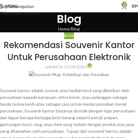
0
MENU
RP
Skip to navigation
Skip to main content
Blog
Home
Blog
BLOG
Rekomendasi Souvenir Kantor
Untuk Perusahaan Elektronik
2
admin
On 11/04/2023
Souvenir kantor adalah suvenir atau hadiah kecil yang diberikan oleh
perusahaan kepada karyawan, mitra bisnis, atau pelanggan sebagai
tanda terima kasih atau sebagai cara untuk mempromosikan merek
perusahaan. Souvenir kantor biasanya dicetak dengan logo perusahaan
dan dapat berupa berbagai jenis barang seperti pensil, pulpen,
gantungan kunci, mug, atau item yang terkait dengan produk atau jasa
yang ditawarkan oleh perusahaan. Tujuan dari souvenir kantor adalah
untuk memperkuat citra perusahaan dan meningkatkan hubungan