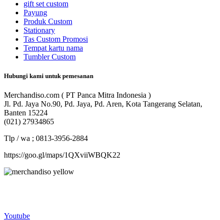
gift set custom
Payung
Produk Custom
Stationary
Tas Custom Promosi
Tempat kartu nama
Tumbler Custom
Hubungi kami untuk pemesanan
Merchandiso.com ( PT Panca Mitra Indonesia )
Jl. Pd. Jaya No.90, Pd. Jaya, Pd. Aren, Kota Tangerang Selatan,
Banten 15224
(021) 27934865
Tlp / wa ; 0813-3956-2884
https://goo.gl/maps/1QXviiWBQK22
Merchandiso adalah produsen Souvenir Promosi yang
berpengalaman lebih dari 10 tahun, Terbukti Melayani lebih dari
750 Perusahaan dan memproduksi lebih dari 500.000 Merchandise
(Souvenir Kantor terbaik kami sajikan untuk Anda).
Youtube