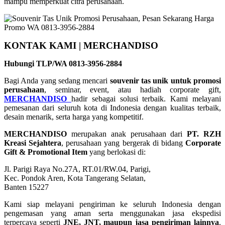
mampu memperkuat citra perusahaan.
KONTAK KAMI | MERCHANDISO
Hubungi TLP/WA 0813-3956-2884
Bagi Anda yang sedang mencari
souvenir tas unik untuk promosi
perusahaan
, seminar, event, atau hadiah corporate gift,
MERCHANDISO
hadir sebagai solusi terbaik. Kami melayani
pemesanan dari seluruh kota di Indonesia dengan kualitas terbaik,
desain menarik, serta harga yang kompetitif.
MERCHANDISO
merupakan anak perusahaan dari
PT. RZH
Kreasi Sejahtera
, perusahaan yang bergerak di bidang
Corporate
Gift & Promotional Item
yang berlokasi di:
Jl. Parigi Raya No.27A, RT.01/RW.04, Parigi,
Kec. Pondok Aren, Kota Tangerang Selatan,
Banten 15227
Kami siap melayani pengiriman ke seluruh Indonesia dengan
pengemasan yang aman serta menggunakan jasa ekspedisi
terpercaya seperti
JNE, JNT, maupun jasa pengiriman lainnya
.