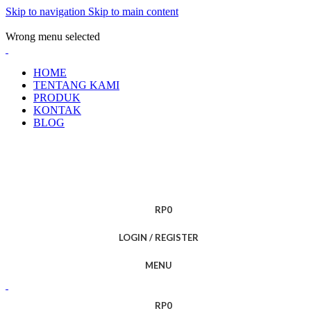
Skip to navigation
Skip to main content
ADD ANYTHING HERE OR JUST REMOVE IT…
Wrong menu selected
HOME
TENTANG KAMI
PRODUK
KONTAK
BLOG
RP
0
LOGIN / REGISTER
MENU
RP
0