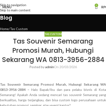
Skip to navigation
0
MENU
RP
Skip to main content
Blog
Home
Tas Custom
TAS CUSTOM
Tas Souvenir Semarang
Promosi Murah, Hubungi
Sekarang WA 0813-3956-2884
Posted by
admin
On 20/03/2026
Tas Souvenir Semarang Promosi Murah, Hubungi Sekarang WA
0813-3956-2884 –
Halo Bapak/Ibu dan para pelaku bisnis di Kot
Semarang! Apakah Anda sedang mencari tas souvenir Semarang yang
berkualitas, harga terjangkau, dan bisa custom logo perusahaan untuk
kebutuhan promosi, seminar, atau event kantor?