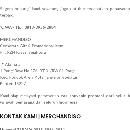
Segera hubungi kami sekarang juga untuk mendapatkan penawaran
terbaik.
📞
WA / Tlp : 0813-3956-2884
MERCHANDISO
Corporate Gift & Promotional Item
PT. RZH Kreasi Sejahtera
📍
Alamat:
Jl Parigi Raya No.27A, RT.01/RW.04, Parigi
Kec. Pondok Aren, Kota Tangerang Selatan
Banten 15227
Kami siap melayani pemesanan
tas souvenir promosi dari seluruh
wilayah Semarang dan seluruh Indonesia
.
KONTAK KAMI | MERCHANDISO
Hubungi TLP/WA 0813-3956-2884