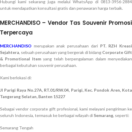
Hubungi kami sekarang juga melalui WhatsApp di 0813-3956-2884
untuk mendapatkan konsultasi gratis dan penawaran harga terbaik.
MERCHANDISO – Vendor Tas Souvenir Promosi
Terpercaya
MERCHANDISO
merupakan anak perusahaan dari
PT. RZH Kreas
Sejahtera
, sebuah perusahaan yang bergerak di bidang
Corporate Gift
& Promotional Item
yang telah berpengalaman dalam menyediaka
berbagai kebutuhan souvenir perusahaan.
Kami berlokasi di:
Jl Parigi Raya No.27A, RT.01/RW.04, Parigi, Kec. Pondok Aren, Kota
Tangerang Selatan, Banten 15227
Sebagai vendor corporate gift profesional, kami melayani pengiriman ke
seluruh Indonesia, termasuk ke berbagai wilayah di
Semarang
, seperti:
Semarang Tengah