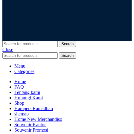
Search
Close
Search
Menu
Categories
Home
FAQ
Tentang kami
Hubungi Kami
Shop
Hampers Ramadhan
sitemap
Home New Merchandiso
Souvenir Kantor
Souvenir Promosi