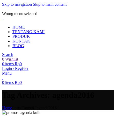
Skip to navigation
Skip to main content
ADD ANYTHING HERE OR JUST REMOVE IT…
Wrong menu selected
HOME
TENTANG KAMI
PRODUK
KONTAK
BLOG
Search
0
Wishlist
0
items
Rp
0
Login / Register
Menu
0
items
Rp
0
Tag Archives: agenda2016
Home
Posts Tagged "agenda2016"