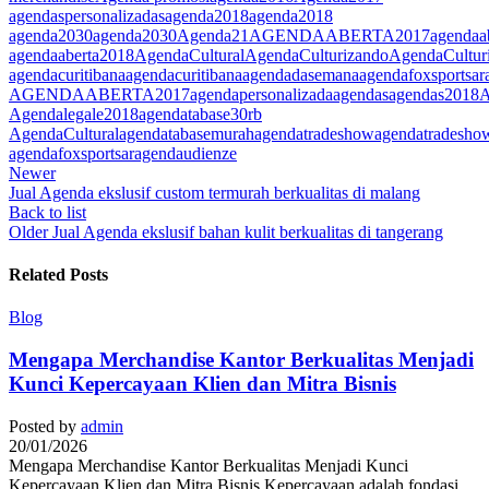
agendaspersonalizadas
agenda2018
agenda2018
agenda2030
agenda2030
Agenda21
AGENDAABERTA2017
agendaa
agendaaberta2018
AgendaCultural
AgendaCulturizando
AgendaCultur
agendacuritibana
agendacuritibana
agendadasemana
agendafoxsportsar
AGENDAABERTA2017
agendapersonalizada
agendas
agendas2018
A
Agendalegale2018
agendatabase30rb
AgendaCultural
agendatabasemurah
agendatradeshow
agendatradesho
agendafoxsportsar
agendaudienze
Newer
Jual Agenda ekslusif custom termurah berkualitas di malang
Back to list
Older
Jual Agenda ekslusif bahan kulit berkualitas di tangerang
Related Posts
Blog
Mengapa Merchandise Kantor Berkualitas Menjadi
Kunci Kepercayaan Klien dan Mitra Bisnis
Posted by
admin
20/01/2026
Mengapa Merchandise Kantor Berkualitas Menjadi Kunci
Kepercayaan Klien dan Mitra Bisnis Kepercayaan adalah fondasi