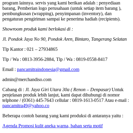
program lainnya. servis yang kami berikan adalah : penyediaan
barang, Pemberian logo perusahaan (untuk setiap item barang ),
pembungkusan (wrapping), penyimpanan (inventory), dan
pengaturan pengiriman sampai ke penerima hadiah (recipients).
Showroom produk kami berlokasi di :
Jl. Pondok Jaya No 90, Pondok Aren, Bintaro, Tangerang Selatan
Tlp Kantor : 021 – 27934865
Tlp / Wa : 0813-3956-2884, Tlp / Wa : 0819-0558-8417
Email :
pancamitraindonesia@gmail.com
admin@merchandiso.com
Cabang di :
Jl. Jaya Giri Utara 30a ( Renon – Denpasar)
Untuk
penjelasan produk lebih lanjut, kami dapat dihubungi di nomor
telphone / (0361) 445-7643 cellular : 0819-1613-0517 Atau e-mail :
pancamitra49@yahoo.co
Beberapa contoh barang yang kami produksi di antaranya yaitu :
Agenda Promosi kulit aneka warna, bahan serta motif