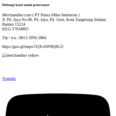
Hubungi kami untuk pemesanan
Merchandiso.com ( PT Panca Mitra Indonesia )
Jl. Pd. Jaya No.90, Pd. Jaya, Pd. Aren, Kota Tangerang Selatan,
Banten 15224
(021) 27934865
Tlp / wa ; 0813-3956-2884
https://goo.gl/maps/1QXviiWBQK22
Merchandiso adalah produsen Souvenir Promosi yang
berpengalaman lebih dari 10 tahun, Terbukti Melayani lebih dari
750 Perusahaan dan memproduksi lebih dari 500.000 Merchandise
(Souvenir Kantor terbaik kami sajikan untuk Anda).
Youtube