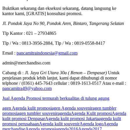
Buktikan sekarang dan eksekusi sekarang, datang langsung ke
kantor kami, [GRATIS] konsultasi promosi.
Jl. Pondok Jaya No 90, Pondok Aren, Bintaro, Tangerang Selatan
Tlp Kantor : 021 – 27934865
Tlp / Wa : 0813-3956-2884, Tlp / Wa : 0819-0558-8417
Email :
pancamitraindonesia@gmail.com
admin@merchandiso.com
Cabang di :
Jl. Jaya Gri Utara 30a ( Renon – Denpasar)
Untuk
penjelasan produk lebih lanjut, kami dapat dihubungi di nomor
telphone / (0361) 445-7643 cellular : 0819-1613-0517 Atau e-mail :
pancamitra49@yahoo.com
Jual Agenda Promosi termurah berkualitas di tulung agung
agen Agenda kulit promosi
agen Agenda souvenir
agen tumbler
promosi
agen tumbler souvenir
agenda
Agenda Kulit promosi
Agenda
kulit promosi Denpasar
Agenda kulit promosi Jakarta
agenda kulit
promosi perusahaan
Agenda kulit souvenir
Agenda logo
Agenda
merchandise
Agenda promosi
agenda2016
Agenda2017