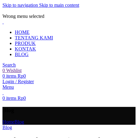
Skip to navigation
Skip to main content
ADD ANYTHING HERE OR JUST REMOVE IT…
Wrong menu selected
HOME
TENTANG KAMI
PRODUK
KONTAK
BLOG
Search
0
Wishlist
0
items
Rp
0
Login / Register
Menu
0
items
Rp
0
Blog
Home
Blog
Blog