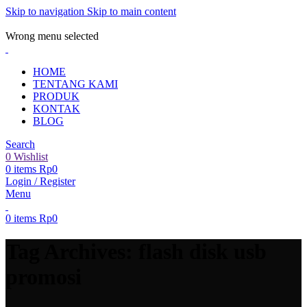
Skip to navigation
Skip to main content
ADD ANYTHING HERE OR JUST REMOVE IT…
Wrong menu selected
HOME
TENTANG KAMI
PRODUK
KONTAK
BLOG
Search
0
Wishlist
0
items
Rp
0
Login / Register
Menu
0
items
Rp
0
Tag Archives: flash disk usb
promosi