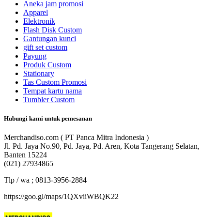
Aneka jam promosi
Apparel
Elektronik
Flash Disk Custom
Gantungan kunci
gift set custom
Payung
Produk Custom
Stationary
Tas Custom Promosi
Tempat kartu nama
Tumbler Custom
Hubungi kami untuk pemesanan
Merchandiso.com ( PT Panca Mitra Indonesia )
Jl. Pd. Jaya No.90, Pd. Jaya, Pd. Aren, Kota Tangerang Selatan,
Banten 15224
(021) 27934865
Tlp / wa ; 0813-3956-2884
https://goo.gl/maps/1QXviiWBQK22