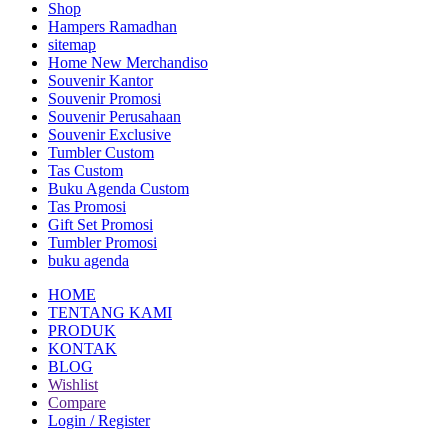
Shop
Hampers Ramadhan
sitemap
Home New Merchandiso
Souvenir Kantor
Souvenir Promosi
Souvenir Perusahaan
Souvenir Exclusive
Tumbler Custom
Tas Custom
Buku Agenda Custom
Tas Promosi
Gift Set Promosi
Tumbler Promosi
buku agenda
HOME
TENTANG KAMI
PRODUK
KONTAK
BLOG
Wishlist
Compare
Login / Register