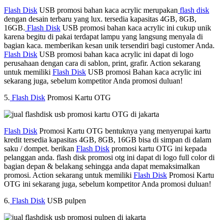
Flash Disk
USB promosi bahan kaca acrylic merupakan
flash disk
dengan desain terbaru yang lux. tersedia kapasitas 4GB, 8GB,
16GB.
Flash Disk
USB promosi bahan kaca acrylic ini cukup unik
karena begitu di pakai terdapat lampu yang langsung menyala di
bagian kaca. memberikan kesan unik tersendiri bagi customer Anda.
Flash Disk
USB promosi bahan kaca acrylic ini dapat di logo
perusahaan dengan cara di sablon, print, grafir. Action sekarang
untuk memiliki
Flash Disk
USB promosi Bahan kaca acrylic ini
sekarang juga, sebelum kompetitor Anda promosi duluan!
5.
Flash Disk
Promosi Kartu OTG
Flash Disk
Promosi Kartu OTG bentuknya yang menyerupai kartu
kredit tersedia kapasitas 4GB, 8GB, 16GB bisa di simpan di dalam
saku / dompet. berikan
Flash Disk
promosi kartu OTG ini kepada
pelanggan anda. flash disk promosi otg ini dapat di logo full color di
bagian depan & belakang sehingga anda dapat memaksimalkan
promosi. Action sekarang untuk memiliki
Flash Disk
Promosi Kartu
OTG ini sekarang juga, sebelum kompetitor Anda promosi duluan!
6.
Flash Disk
USB pulpen