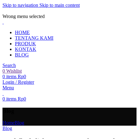
Skip to navigation
Skip to main content
ADD ANYTHING HERE OR JUST REMOVE IT…
Wrong menu selected
HOME
TENTANG KAMI
PRODUK
KONTAK
BLOG
Search
0
Wishlist
0
items
Rp
0
Login / Register
Menu
0
items
Rp
0
Blog
Home
Blog
Blog