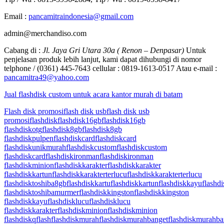
Email :
pancamitraindonesia@gmail.com
admin@merchandiso.com
Cabang di :
Jl. Jaya Gri Utara 30a ( Renon – Denpasar)
Untuk
penjelasan produk lebih lanjut, kami dapat dihubungi di nomor
telphone / (0361) 445-7643 cellular : 0819-1613-0517 Atau e-mail :
pancamitra49@yahoo.com
Jual flashdisk custom untuk acara kantor murah di batam
Flash disk promosi
flash disk usb
flash disk usb
promosi
flashdisk
flashdisk16gb
flashdisk16gb
flashdiskotg
flashdisk8gb
flashdisk8gb
flashdiskpulpen
flashdiskcard
flashdiskcard
flashdiskunikmurah
flashdiskcustom
flashdiskcustom
flashdiskcard
flashdiskironman
flashdiskironman
flashdiskminion
flashdiskkarakter
flashdiskkarakter
flashdiskkartun
flashdiskkarakterterlucu
flashdiskkarakterterlucu
flashdisktoshiba8gb
flashdiskkartu
flashdiskkartun
flashdiskkayu
flashd
flashdisktoshibamurmer
flashdiskkingston
flashdiskkingston
flashdiskkayu
flashdisklucu
flashdisklucu
flashdiskkarakter
flashdiskminion
flashdiskminion
flashdiskqflash
flashdiskmurah
flashdiskmurahbanget
flashdiskmurahba