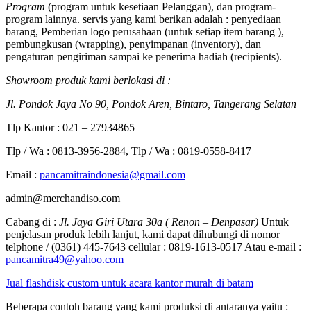
Program
(program untuk kesetiaan Pelanggan), dan program-
program lainnya. servis yang kami berikan adalah : penyediaan
barang, Pemberian logo perusahaan (untuk setiap item barang ),
pembungkusan (wrapping), penyimpanan (inventory), dan
pengaturan pengiriman sampai ke penerima hadiah (recipients).
Showroom produk kami berlokasi di :
Jl. Pondok Jaya No 90, Pondok Aren, Bintaro, Tangerang Selatan
Tlp Kantor : 021 – 27934865
Tlp / Wa : 0813-3956-2884, Tlp / Wa : 0819-0558-8417
Email :
pancamitraindonesia@gmail.com
admin@merchandiso.com
Cabang di :
Jl. Jaya Giri Utara 30a ( Renon – Denpasar)
Untuk
penjelasan produk lebih lanjut, kami dapat dihubungi di nomor
telphone / (0361) 445-7643 cellular : 0819-1613-0517 Atau e-mail :
pancamitra49@yahoo.com
Jual flashdisk custom untuk acara kantor murah di batam
Beberapa contoh barang yang kami produksi di antaranya yaitu :