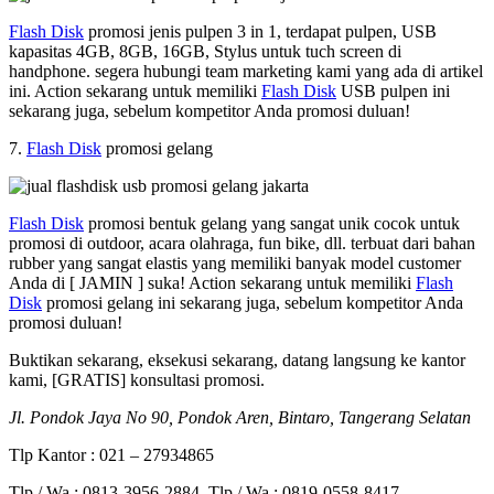
Flash Disk
promosi jenis pulpen 3 in 1, terdapat pulpen, USB
kapasitas 4GB, 8GB, 16GB, Stylus untuk tuch screen di
handphone. segera hubungi team marketing kami yang ada di artikel
ini. Action sekarang untuk memiliki
Flash Disk
USB pulpen ini
sekarang juga, sebelum kompetitor Anda promosi duluan!
7.
Flash Disk
promosi gelang
Flash Disk
promosi bentuk gelang yang sangat unik cocok untuk
promosi di outdoor, acara olahraga, fun bike, dll. terbuat dari bahan
rubber yang sangat elastis yang memiliki banyak model customer
Anda di [ JAMIN ] suka! Action sekarang untuk memiliki
Flash
Disk
promosi gelang ini sekarang juga, sebelum kompetitor Anda
promosi duluan!
Buktikan sekarang, eksekusi sekarang, datang langsung ke kantor
kami, [GRATIS] konsultasi promosi.
Jl. Pondok Jaya No 90, Pondok Aren, Bintaro, Tangerang Selatan
Tlp Kantor : 021 – 27934865
Tlp / Wa : 0813-3956-2884, Tlp / Wa : 0819-0558-8417