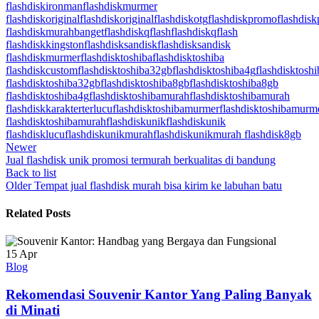
flashdiskironman
flashdiskmurmer
flashdiskoriginal
flashdiskoriginal
flashdiskotg
flashdiskpromo
flashdis
flashdiskmurahbanget
flashdiskqflash
flashdiskqflash
flashdiskkingston
flashdisksandisk
flashdisksandisk
flashdiskmurmer
flashdisktoshiba
flashdisktoshiba
flashdiskcustom
flashdisktoshiba32gb
flashdisktoshiba4g
flashdisktosh
flashdisktoshiba32gb
flashdisktoshiba8gb
flashdisktoshiba8gb
flashdisktoshiba4g
flashdisktoshibamurah
flashdisktoshibamurah
flashdiskkarakterterlucu
flashdisktoshibamurmer
flashdisktoshibamurm
flashdisktoshibamurah
flashdiskunik
flashdiskunik
flashdisklucu
flashdiskunikmurah
flashdiskunikmurah flashdisk8gb
Newer
Jual flashdisk unik promosi termurah berkualitas di bandung
Back to list
Older
Tempat jual flashdisk murah bisa kirim ke labuhan batu
Related Posts
15
Apr
Blog
Rekomendasi Souvenir Kantor Yang Paling Banyak
di Minati