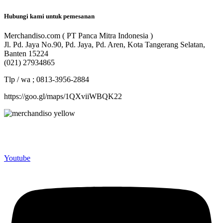
Hubungi kami untuk pemesanan
Merchandiso.com ( PT Panca Mitra Indonesia )
Jl. Pd. Jaya No.90, Pd. Jaya, Pd. Aren, Kota Tangerang Selatan,
Banten 15224
(021) 27934865
Tlp / wa ; 0813-3956-2884
https://goo.gl/maps/1QXviiWBQK22
Merchandiso adalah produsen Souvenir Promosi yang
berpengalaman lebih dari 10 tahun, Terbukti Melayani lebih dari
750 Perusahaan dan memproduksi lebih dari 500.000 Merchandise
(Souvenir Kantor terbaik kami sajikan untuk Anda).
Youtube