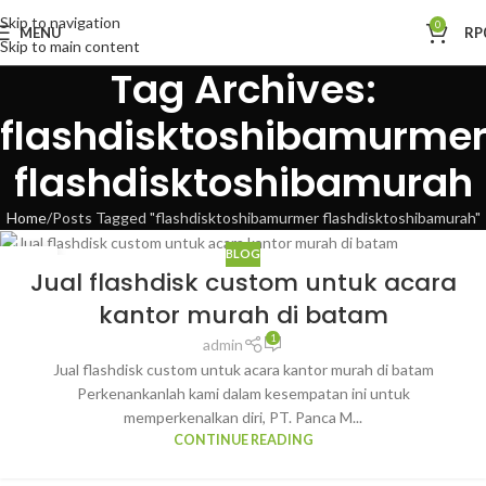
Skip to navigation
0
MENU
RP
Skip to main content
Tag Archives:
flashdisktoshibamurme
flashdisktoshibamurah
Home
Posts Tagged "flashdisktoshibamurmer flashdisktoshibamurah"
BLOG
31
Jual flashdisk custom untuk acara
JAN
kantor murah di batam
1
admin
Jual flashdisk custom untuk acara kantor murah di batam
Perkenankanlah kami dalam kesempatan ini untuk
memperkenalkan diri, PT. Panca M...
CONTINUE READING