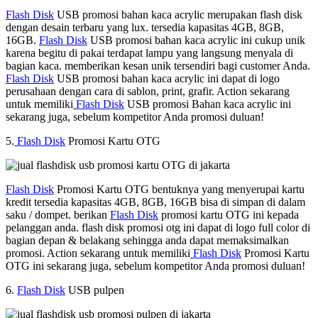
Flash Disk
USB promosi bahan kaca acrylic merupakan flash disk
dengan desain terbaru yang lux. tersedia kapasitas 4GB, 8GB,
16GB.
Flash Disk
USB promosi bahan kaca acrylic ini cukup unik
karena begitu di pakai terdapat lampu yang langsung menyala di
bagian kaca. memberikan kesan unik tersendiri bagi customer Anda.
Flash Disk
USB promosi bahan kaca acrylic ini dapat di logo
perusahaan dengan cara di sablon, print, grafir. Action sekarang
untuk memiliki
Flash Disk
USB promosi Bahan kaca acrylic ini
sekarang juga, sebelum kompetitor Anda promosi duluan!
5.
Flash Disk
Promosi Kartu OTG
Flash Disk
Promosi Kartu OTG bentuknya yang menyerupai kartu
kredit tersedia kapasitas 4GB, 8GB, 16GB bisa di simpan di dalam
saku / dompet. berikan
Flash Disk
promosi kartu OTG ini kepada
pelanggan anda. flash disk promosi otg ini dapat di logo full color di
bagian depan & belakang sehingga anda dapat memaksimalkan
promosi. Action sekarang untuk memiliki
Flash Disk
Promosi Kartu
OTG ini sekarang juga, sebelum kompetitor Anda promosi duluan!
6.
Flash Disk
USB pulpen