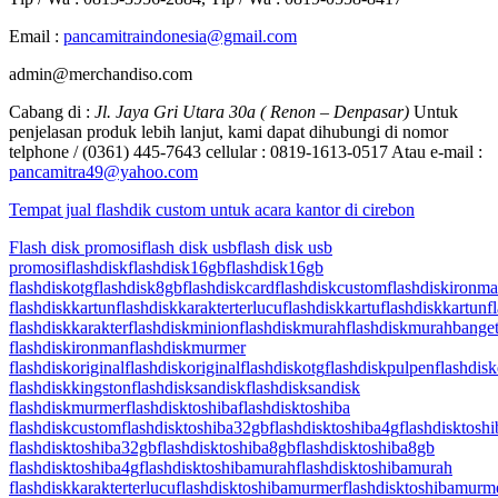
Email :
pancamitraindonesia@gmail.com
admin@merchandiso.com
Cabang di :
Jl. Jaya Gri Utara 30a ( Renon – Denpasar)
Untuk
penjelasan produk lebih lanjut, kami dapat dihubungi di nomor
telphone / (0361) 445-7643 cellular : 0819-1613-0517 Atau e-mail :
pancamitra49@yahoo.com
Tempat jual flashdik custom untuk acara kantor di cirebon
Flash disk promosi
flash disk usb
flash disk usb
promosi
flashdisk
flashdisk16gb
flashdisk16gb
flashdiskotg
flashdisk8gb
flashdiskcard
flashdiskcustom
flashdiskironm
flashdiskkartun
flashdiskkarakterterlucu
flashdiskkartu
flashdiskkartun
f
flashdiskkarakter
flashdiskminion
flashdiskmurah
flashdiskmurahbange
flashdiskironman
flashdiskmurmer
flashdiskoriginal
flashdiskoriginal
flashdiskotg
flashdiskpulpen
flashdisk
flashdiskkingston
flashdisksandisk
flashdisksandisk
flashdiskmurmer
flashdisktoshiba
flashdisktoshiba
flashdiskcustom
flashdisktoshiba32gb
flashdisktoshiba4g
flashdisktosh
flashdisktoshiba32gb
flashdisktoshiba8gb
flashdisktoshiba8gb
flashdisktoshiba4g
flashdisktoshibamurah
flashdisktoshibamurah
flashdiskkarakterterlucu
flashdisktoshibamurmer
flashdisktoshibamurm