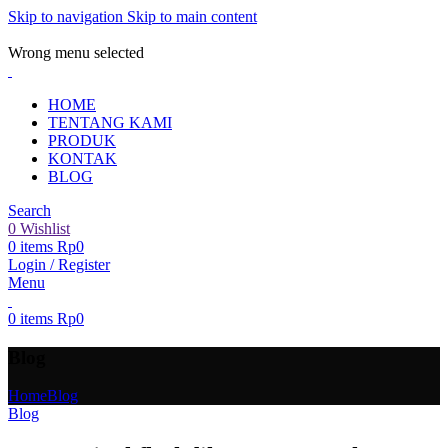
Skip to navigation
Skip to main content
ADD ANYTHING HERE OR JUST REMOVE IT…
Wrong menu selected
HOME
TENTANG KAMI
PRODUK
KONTAK
BLOG
Search
0
Wishlist
0
items
Rp
0
Login / Register
Menu
0
items
Rp
0
Blog
Home
Blog
Blog