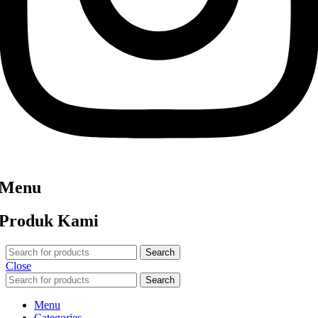
Menu
Produk Kami
Search
Close
Search
Menu
Categories