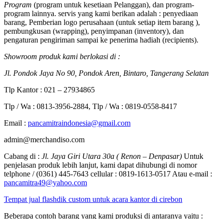
Program
(program untuk kesetiaan Pelanggan), dan program-
program lainnya. servis yang kami berikan adalah : penyediaan
barang, Pemberian logo perusahaan (untuk setiap item barang ),
pembungkusan (wrapping), penyimpanan (inventory), dan
pengaturan pengiriman sampai ke penerima hadiah (recipients).
Showroom produk kami berlokasi di :
Jl. Pondok Jaya No 90, Pondok Aren, Bintaro, Tangerang Selatan
Tlp Kantor : 021 – 27934865
Tlp / Wa : 0813-3956-2884, Tlp / Wa : 0819-0558-8417
Email :
pancamitraindonesia@gmail.com
admin@merchandiso.com
Cabang di :
Jl. Jaya Giri Utara 30a ( Renon – Denpasar)
Untuk
penjelasan produk lebih lanjut, kami dapat dihubungi di nomor
telphone / (0361) 445-7643 cellular : 0819-1613-0517 Atau e-mail :
pancamitra49@yahoo.com
Tempat jual flashdik custom untuk acara kantor di cirebon
Beberapa contoh barang yang kami produksi di antaranya yaitu :