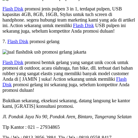
Flash Disk
promosi jenis pulpen 3 in 1, terdapat pulpen, USB
kapasitas 4GB, 8GB, 16GB, Stylus untuk tuch screen di
handphone. segera hubungi team marketing kami yang ada di artikel
ini. Action sekarang untuk memiliki
Flash Disk
USB pulpen ini
sekarang juga, sebelum kompetitor Anda promosi duluan!
7.
Flash Disk
promosi gelang
Flash Disk
promosi bentuk gelang yang sangat unik cocok untuk
promosi di outdoor, acara olahraga, fun bike, dll. terbuat dari bahan
rubber yang sangat elastis yang memiliki banyak model customer
Anda di [ JAMIN ] suka! Action sekarang untuk memiliki
Flash
Disk
promosi gelang ini sekarang juga, sebelum kompetitor Anda
promosi duluan!
Buktikan sekarang, eksekusi sekarang, datang langsung ke kantor
kami, [GRATIS] konsultasi promosi.
Jl. Pondok Jaya No 90, Pondok Aren, Bintaro, Tangerang Selatan
Tlp Kantor : 021 – 27934865
Tlp / Wa : 0813-3956-2884, Tlp / Wa : 0819-0558-8417