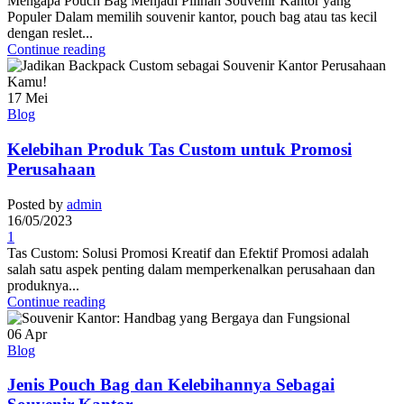
Mengapa Pouch Bag Menjadi Pilihan Souvenir Kantor yang
Populer Dalam memilih souvenir kantor, pouch bag atau tas kecil
dengan reslet...
Continue reading
17
Mei
Blog
Kelebihan Produk Tas Custom untuk Promosi
Perusahaan
Posted by
admin
16/05/2023
1
Tas Custom: Solusi Promosi Kreatif dan Efektif Promosi adalah
salah satu aspek penting dalam memperkenalkan perusahaan dan
produknya...
Continue reading
06
Apr
Blog
Jenis Pouch Bag dan Kelebihannya Sebagai