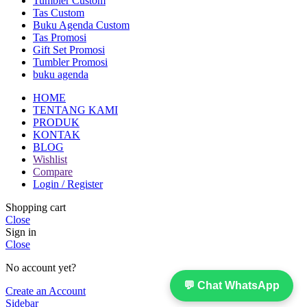
Tumbler Custom
Tas Custom
Buku Agenda Custom
Tas Promosi
Gift Set Promosi
Tumbler Promosi
buku agenda
HOME
TENTANG KAMI
PRODUK
KONTAK
BLOG
Wishlist
Compare
Login / Register
Shopping cart
Close
Sign in
Close
No account yet?
💬 Chat WhatsApp
Create an Account
Sidebar