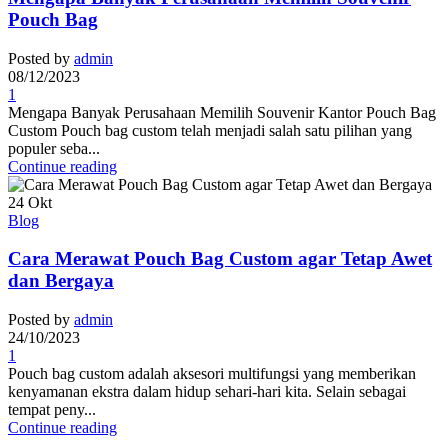
Pouch Bag
Posted by
admin
08/12/2023
1
Mengapa Banyak Perusahaan Memilih Souvenir Kantor Pouch Bag
Custom Pouch bag custom telah menjadi salah satu pilihan yang
populer seba...
Continue reading
24
Okt
Blog
Cara Merawat Pouch Bag Custom agar Tetap Awet
dan Bergaya
Posted by
admin
24/10/2023
1
Pouch bag custom adalah aksesori multifungsi yang memberikan
kenyamanan ekstra dalam hidup sehari-hari kita. Selain sebagai
tempat peny...
Continue reading