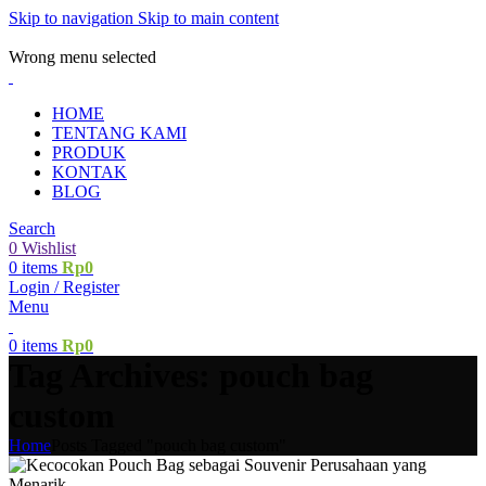
Skip to navigation
Skip to main content
ADD ANYTHING HERE OR JUST REMOVE IT…
Wrong menu selected
HOME
TENTANG KAMI
PRODUK
KONTAK
BLOG
Search
0
Wishlist
0
items
Rp
0
Login / Register
Menu
0
items
Rp
0
Tag Archives: pouch bag
custom
Home
Posts Tagged "pouch bag custom"