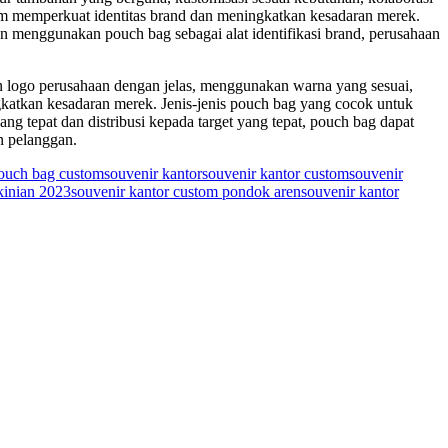
am memperkuat identitas brand dan meningkatkan kesadaran merek.
an menggunakan pouch bag sebagai alat identifikasi brand, perusahaan
n logo perusahaan dengan jelas, menggunakan warna yang sesuai,
katkan kesadaran merek. Jenis-jenis pouch bag yang cocok untuk
ang tepat dan distribusi kepada target yang tepat, pouch bag dapat
n pelanggan.
ouch bag custom
souvenir kantor
souvenir kantor custom
souvenir
kinian 2023
souvenir kantor custom pondok aren
souvenir kantor