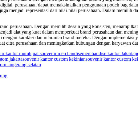
ten digital, perusahaan dapat memaksimalkan penggunaan pouch bag dal
uga menjadi representasi dari nilai-nilai perusahaan. Dalam memilih d
 brand perusahaan. Dengan memilih desain yang konsisten, menampilka
enjadi alat yang kuat dalam memperkuat brand perusahaan dan mening
ai dengan karakter dan nilai-nilai brand mereka. Dengan implementasi y
kuat citra perusahaan dan meningkatkan hubungan dengan karyawan da
nir kantor murah
jual souvenir merchandise
merchandise kantor Jakarta
p
stom jakarta
souvenir kantor custom kekinian
souvenir kantor custom ke
tom tangerang selatan
yung