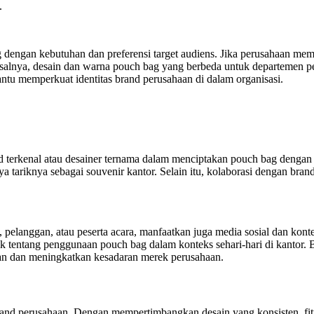
.
 dengan kebutuhan dan preferensi target audiens. Jika perusahaan memi
isalnya, desain dan warna pouch bag yang berbeda untuk departemen 
antu memperkuat identitas brand perusahaan di dalam organisasi.
terkenal atau desainer ternama dalam menciptakan pouch bag dengan 
a tariknya sebagai souvenir kantor. Selain itu, kolaborasi dengan bra
 pelanggan, atau peserta acara, manfaatkan juga media sosial dan kon
ik tentang penggunaan pouch bag dalam konteks sehari-hari di kantor. B
uan dan meningkatkan kesadaran merek perusahaan.
 brand perusahaan. Dengan mempertimbangkan desain yang konsisten, fi