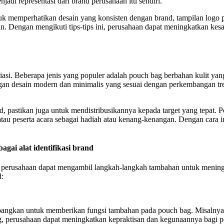
jadi representasi dari brand perusahaan itu sendiri.
ntuk memperhatikan desain yang konsisten dengan brand, tampilan logo
an. Dengan mengikuti tips-tips ini, perusahaan dapat meningkatkan ke
variasi. Beberapa jenis yang populer adalah pouch bag berbahan kulit
an desain modern dan minimalis yang sesuai dengan perkembangan tren 
d, pastikan juga untuk mendistribusikannya kepada target yang tepat.
i, atau peserta acara sebagai hadiah atau kenang-kenangan. Dengan car
ai alat identifikasi brand
perusahaan dapat mengambil langkah-langkah tambahan untuk meningkat
d:
mbangkan untuk memberikan fungsi tambahan pada pouch bag. Misalny
, perusahaan dapat meningkatkan kepraktisan dan kegunaannya bagi pe