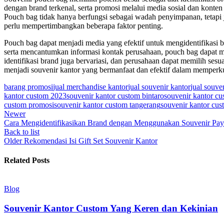
dengan brand terkenal, serta promosi melalui media sosial dan kon
Pouch bag tidak hanya berfungsi sebagai wadah penyimpanan, tetapi j
perlu mempertimbangkan beberapa faktor penting.
Pouch bag dapat menjadi media yang efektif untuk mengidentifikasi
serta mencantumkan informasi kontak perusahaan, pouch bag dapat m
identifikasi brand juga bervariasi, dan perusahaan dapat memilih sesu
menjadi souvenir kantor yang bermanfaat dan efektif dalam memper
barang promosi
jual merchandise kantor
jual souvenir kantor
jual souve
kantor custom 2023
souvenir kantor custom bintaro
souvenir kantor cu
custom promosi
souvenir kantor custom tangerang
souvenir kantor cus
Newer
Cara Mengidentifikasikan Brand dengan Menggunakan Souvenir Pa
Back to list
Older
Rekomendasi Isi Gift Set Souvenir Kantor
Related Posts
Blog
Souvenir Kantor Custom Yang Keren dan Kekinian