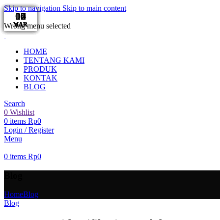
Skip to navigation
Skip to main content
14
14
13
13
12
12
10
10
07
07
11
ADD ANYTHING HERE OR JUST REMOVE IT…
MAR
MAR
MAR
MAR
MAR
MAR
MAR
MAR
MAR
MAR
MAR
Wrong menu selected
HOME
TENTANG KAMI
PRODUK
KONTAK
BLOG
Search
0
Wishlist
0
items
Rp
0
Login / Register
Menu
0
items
Rp
0
Blog
Home
Blog
Blog