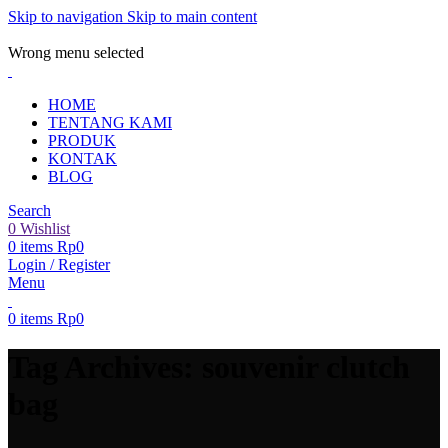
Skip to navigation
Skip to main content
ADD ANYTHING HERE OR JUST REMOVE IT…
Wrong menu selected
HOME
TENTANG KAMI
PRODUK
KONTAK
BLOG
Search
0
Wishlist
0
items
Rp
0
Login / Register
Menu
0
items
Rp
0
Tag Archives: souvenir clutch
bag