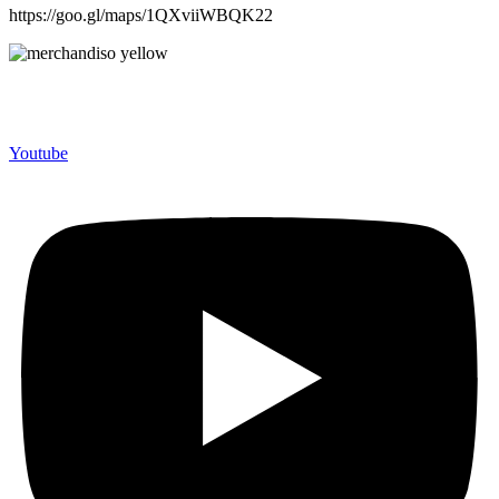
https://goo.gl/maps/1QXviiWBQK22
Merchandiso adalah produsen Souvenir Promosi yang
berpengalaman lebih dari 10 tahun, Terbukti Melayani lebih dari
750 Perusahaan dan memproduksi lebih dari 500.000 Merchandise
(Souvenir Kantor terbaik kami sajikan untuk Anda).
Youtube