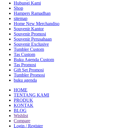
Hubungi Kami
Shop
Hampers Ramadhan
sitemap
Home New Merchandiso
Souvenir Kantor
Souvenir Promosi
Souvenir Perusahaan
Souvenir Exclusive
Tumbler Custom
Tas Custom
Buku Agenda Custom
Tas Promosi
Gift Set Promosi
Tumbler Promosi
buku agenda
HOME
TENTANG KAMI
PRODUK
KONTAK
BLOG
Wishlist
Compare
Login / Register