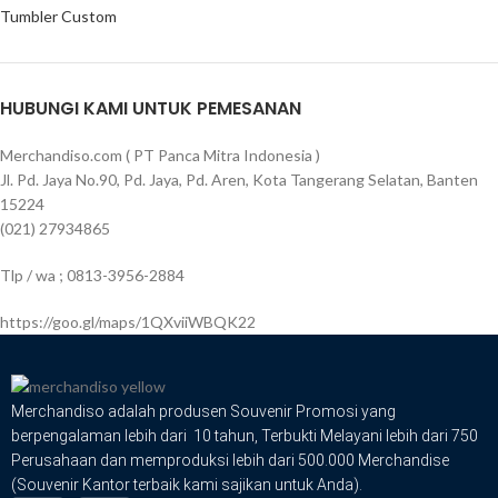
Tumbler Custom
HUBUNGI KAMI UNTUK PEMESANAN
Merchandiso.com ( PT Panca Mitra Indonesia )
Jl. Pd. Jaya No.90, Pd. Jaya, Pd. Aren, Kota Tangerang Selatan, Banten
15224
(021) 27934865
Tlp / wa ; 0813-3956-2884
https://goo.gl/maps/1QXviiWBQK22
Merchandiso adalah produsen Souvenir Promosi yang
berpengalaman lebih dari 10 tahun, Terbukti Melayani lebih dari 750
Perusahaan dan memproduksi lebih dari 500.000 Merchandise
(Souvenir Kantor terbaik kami sajikan untuk Anda).