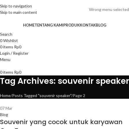
ADD ANYTHING HERE OR JUST REMOVE IT…
Skip to navigation
Wrong menu selected
Skip to main content
HOME
TENTANG KAMI
PRODUK
KONTAK
BLOG
Search
0
Wishlist
0
items
Rp
0
Login / Register
Menu
0
items
Rp
0
Tag Archives: souvenir speaker
Home
Posts Tagged "souvenir speaker"
Page 2
07
Mar
Blog
Souvenir yang cocok untuk karyawan