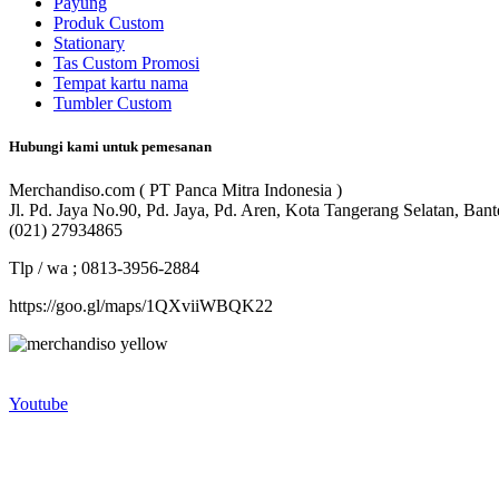
Payung
Produk Custom
Stationary
Tas Custom Promosi
Tempat kartu nama
Tumbler Custom
Hubungi kami untuk pemesanan
Merchandiso.com ( PT Panca Mitra Indonesia )
Jl. Pd. Jaya No.90, Pd. Jaya, Pd. Aren, Kota Tangerang Selatan, Ban
(021) 27934865
Tlp / wa ; 0813-3956-2884
https://goo.gl/maps/1QXviiWBQK22
Merchandiso adalah produsen Souvenir Promosi yang berpengalaman l
terbaik kami sajikan untuk Anda).
Youtube