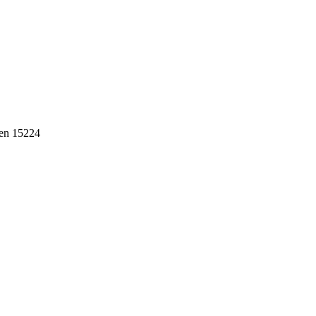
ten 15224
ebih dari 10 tahun, Terbukti Melayani lebih dari 750 Perusahaan da