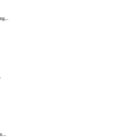
ng...
.
...