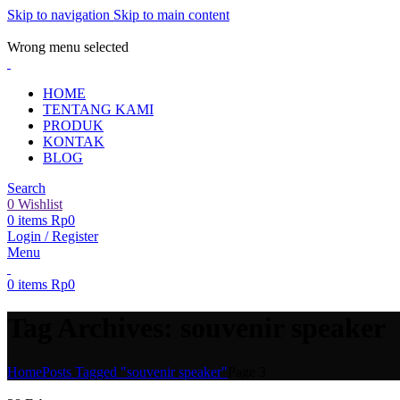
Skip to navigation
Skip to main content
ADD ANYTHING HERE OR JUST REMOVE IT…
Wrong menu selected
HOME
TENTANG KAMI
PRODUK
KONTAK
BLOG
Search
0
Wishlist
0
items
Rp
0
Login / Register
Menu
0
items
Rp
0
Tag Archives: souvenir speaker
Home
Posts Tagged "souvenir speaker"
Page 3