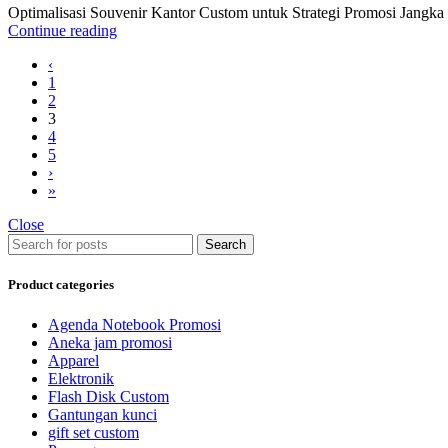
Optimalisasi Souvenir Kantor Custom untuk Strategi Promosi Jangka P
Continue reading
‹
1
2
3
4
5
›
»
Close
Search
Product categories
Agenda Notebook Promosi
Aneka jam promosi
Apparel
Elektronik
Flash Disk Custom
Gantungan kunci
gift set custom