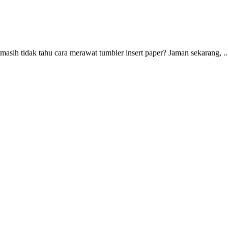
sih tidak tahu cara merawat tumbler insert paper? Jaman sekarang, ..