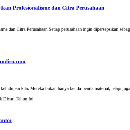
tkan Profesionalisme dan Citra Perusahaan
me dan Citra Perusahaan Setiap perusahaan ingin dipersepsikan sebaga
andiso.com
ehidupan kita. Mereka bukan hanya benda-benda material, tetapi juga 
antor