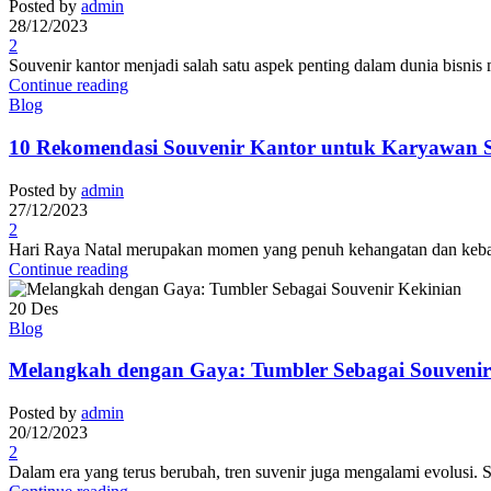
Posted by
admin
28/12/2023
2
Souvenir kantor menjadi salah satu aspek penting dalam dunia bisnis 
Continue reading
Blog
10 Rekomendasi Souvenir Kantor untuk Karyawan Sp
Posted by
admin
27/12/2023
2
Hari Raya Natal merupakan momen yang penuh kehangatan dan kebah
Continue reading
20
Des
Blog
Melangkah dengan Gaya: Tumbler Sebagai Souvenir
Posted by
admin
20/12/2023
2
Dalam era yang terus berubah, tren suvenir juga mengalami evolusi. S