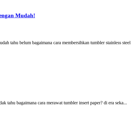
 Dengan Mudah!
ah tahu belum bagaimana cara membersihkan tumbler stainless steel .
ak tahu bagaimana cara merawat tumbler insert paper? di era seka...