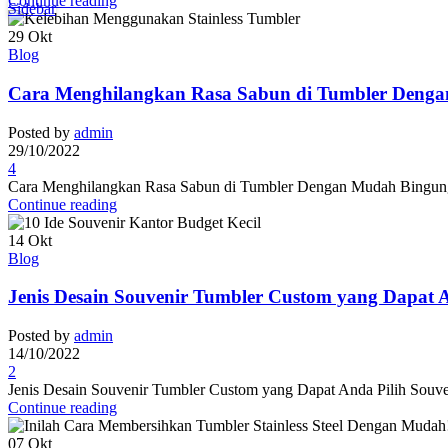
Continue reading
Sidebar
29
Okt
Blog
Cara Menghilangkan Rasa Sabun di Tumbler Deng
Posted by
admin
29/10/2022
4
Cara Menghilangkan Rasa Sabun di Tumbler Dengan Mudah Bingung me
Continue reading
14
Okt
Blog
Jenis Desain Souvenir Tumbler Custom yang Dapat A
Posted by
admin
14/10/2022
2
Jenis Desain Souvenir Tumbler Custom yang Dapat Anda Pilih Souveni
Continue reading
07
Okt