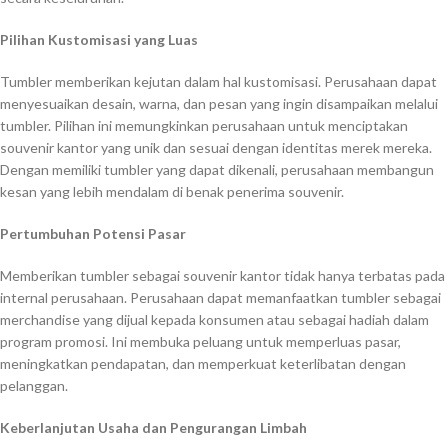
Pilihan Kustomisasi yang Luas
Tumbler memberikan kejutan dalam hal kustomisasi.
Perusahaan dapat
menyesuaikan desain, warna, dan pesan yang ingin disampaikan melalui
tumbler.
Pilihan ini memungkinkan perusahaan untuk menciptakan
souvenir kantor yang unik dan sesuai dengan identitas merek mereka.
Dengan memiliki tumbler yang dapat dikenali, perusahaan membangun
kesan yang lebih mendalam di benak penerima souvenir.
Pertumbuhan Potensi Pasar
Memberikan tumbler sebagai souvenir kantor tidak hanya terbatas pada
internal perusahaan.
Perusahaan dapat memanfaatkan tumbler sebagai
merchandise yang dijual kepada konsumen atau sebagai hadiah dalam
program promosi.
Ini membuka peluang untuk memperluas pasar,
meningkatkan pendapatan, dan memperkuat keterlibatan dengan
pelanggan.
Keberlanjutan Usaha dan Pengurangan Limbah