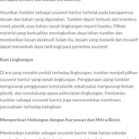
Keunikan tumbler sebagai souvenir kantor terletak pada beragamnya
desain dan bahan yang digunakan.
Tumbler dapat terbuat dari stainless
steel, plastik, atau bahan ramah lingkungan seperti bambu.
Pilihan
material yang berkualitas meningkatkan daya tahan tumbler dan
memberikan kesan eksklusif.
Selain itu, desain yang menarik dan inovatif
dapat menambah daya tarik bagi para penerima souvenir.
Ram Lingkungan
Di era yang semakin peduli terhadap lingkungan, tumbler menjadi pilihan
souvenir kantor yang ramah lingkungan.
Penggunaan ulang tumbler
mengurangi penggunaan botol plastik sekali pakai, mengurangi limbah
plastik, dan mendukung upaya pelestarian lingkungan.
Pemberian
tumbler sebagai souvenir kantor juga mencerminkan komitmen
perusahaan terhadap keinginan.
Memperkuat Hubungan dengan Karyawan dan Mitra Bisnis
Memberikan tumbler sebagai souvenir kantor tidak hanya sekedar