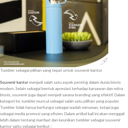
Tumbler sebagai pilihan yang tepat untuk souvenir kantor
Souvenir kantor
menjadi salah satu aspek penting dalam dunia bisnis
modern.
Selain sebagai bentuk apresiasi terhadap karyawan dan mitra
bisnis, souvenir juga dapat menjadi sarana branding yang efektif.
Dalam
kategori ini, tumbler muncul sebagai salah satu pilihan yang populer.
Tumbler tidak hanya berfungsi sebagai wadah minuman, tetapi juga
sebagai media promosi yang efisien.
Dalam artikel kali ini akan menggali
lebih dalam tentang manfaat dan keunikan tumbler sebagai souvenir
kantor yaitu sebagai berikut :