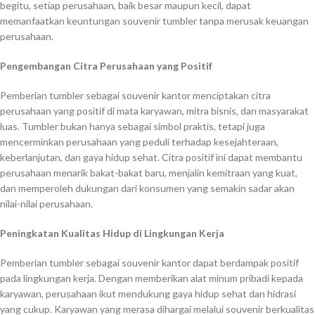
begitu, setiap perusahaan, baik besar maupun kecil, dapat
memanfaatkan keuntungan souvenir tumbler tanpa merusak keuangan
perusahaan.
Pengembangan Citra Perusahaan yang Positif
Pemberian tumbler sebagai souvenir kantor menciptakan citra
perusahaan yang positif di mata karyawan, mitra bisnis, dan masyarakat
luas. Tumbler bukan hanya sebagai simbol praktis, tetapi juga
mencerminkan perusahaan yang peduli terhadap kesejahteraan,
keberlanjutan, dan gaya hidup sehat. Citra positif ini dapat membantu
perusahaan menarik bakat-bakat baru, menjalin kemitraan yang kuat,
dan memperoleh dukungan dari konsumen yang semakin sadar akan
nilai-nilai perusahaan.
Peningkatan Kualitas Hidup di Lingkungan Kerja
Pemberian tumbler sebagai souvenir kantor dapat berdampak positif
pada lingkungan kerja. Dengan memberikan alat minum pribadi kepada
karyawan, perusahaan ikut mendukung gaya hidup sehat dan hidrasi
yang cukup. Karyawan yang merasa dihargai melalui souvenir berkualitas