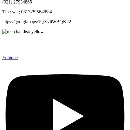
(021) 27934865
Tlp / wa ; 0813-3956-2884
https://goo.gl/maps/1QXviiWBQK22
Merchandiso adalah produsen Souvenir Promosi yang
berpengalaman lebih dari 10 tahun, Terbukti Melayani lebih dari
750 Perusahaan dan memproduksi lebih dari 500.000 Merchandise
(Souvenir Kantor terbaik kami sajikan untuk Anda).
Youtube