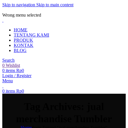
Skip to navigation
Skip to main content
ADD ANYTHING HERE OR JUST REMOVE IT…
Wrong menu selected
HOME
TENTANG KAMI
PRODUK
KONTAK
BLOG
Search
0
Wishlist
0
items
Rp
0
Login / Register
Menu
0
items
Rp
0
Tag Archives: jual
merchandise Tumbler
Home
Posts Tagged "jual merchandise Tumbler"