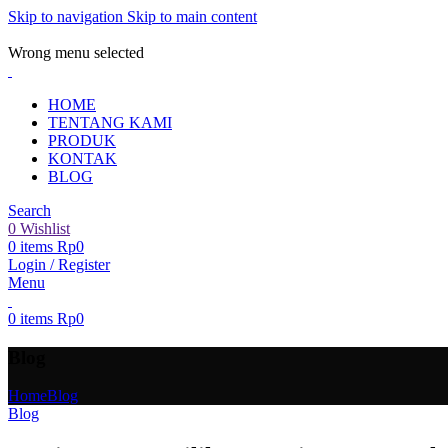
Skip to navigation
Skip to main content
ADD ANYTHING HERE OR JUST REMOVE IT…
Wrong menu selected
HOME
TENTANG KAMI
PRODUK
KONTAK
BLOG
Search
0
Wishlist
0
items
Rp
0
Login / Register
Menu
0
items
Rp
0
Blog
Home
Blog
Blog