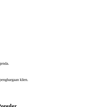
genda.
penghargaan klien.
Populer