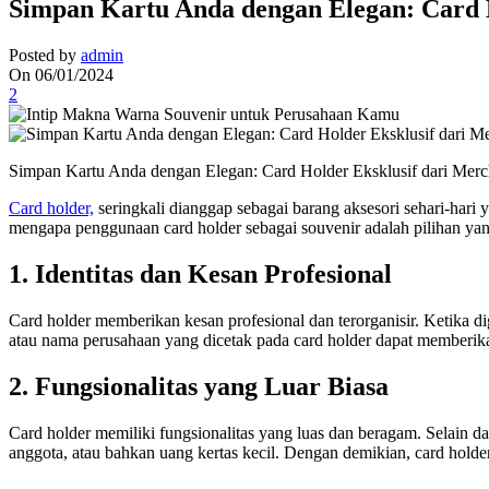
Simpan Kartu Anda dengan Elegan: Card 
Posted by
admin
On 06/01/2024
2
Simpan Kartu Anda dengan Elegan: Card Holder Eksklusif dari Mer
Card holder,
seringkali dianggap sebagai barang aksesori sehari-hari 
mengapa penggunaan card holder sebagai souvenir adalah pilihan yan
1. Identitas dan Kesan Profesional
Card holder memberikan kesan profesional dan terorganisir. Ketika di
atau nama perusahaan yang dicetak pada card holder dapat memberik
2. Fungsionalitas yang Luar Biasa
Card holder memiliki fungsionalitas yang luas dan beragam. Selain da
anggota, atau bahkan uang kertas kecil. Dengan demikian, card ho