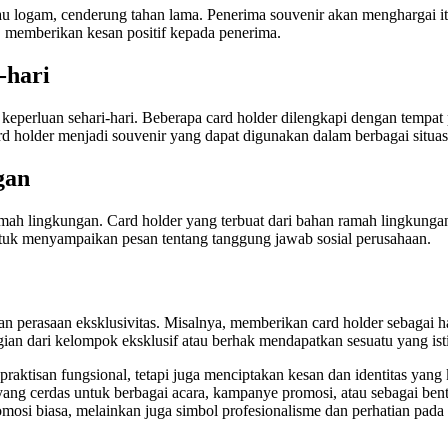
t atau logam, cenderung tahan lama. Penerima souvenir akan menghargai 
, memberikan kesan positif kepada penerima.
-hari
 keperluan sehari-hari. Beberapa card holder dilengkapi dengan tempa
d holder menjadi souvenir yang dapat digunakan dalam berbagai situas
gan
g ramah lingkungan. Card holder yang terbuat dari bahan ramah lingkun
untuk menyampaikan pesan tentang tanggung jawab sosial perusahaan.
n perasaan eksklusivitas. Misalnya, memberikan card holder sebagai h
ian dari kelompok eksklusif atau berhak mendapatkan sesuatu yang is
aktisan fungsional, tetapi juga menciptakan kesan dan identitas yang 
an yang cerdas untuk berbagai acara, kampanye promosi, atau sebagai 
osi biasa, melainkan juga simbol profesionalisme dan perhatian pada 