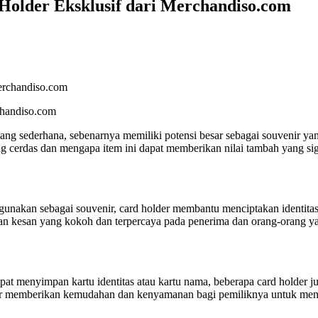
Holder Eksklusif dari Merchandiso.com
chandiso.com
yang sederhana, sebenarnya memiliki potensi besar sebagai souvenir yan
g cerdas dan mengapa item ini dapat memberikan nilai tambah yang sig
gunakan sebagai souvenir, card holder membantu menciptakan identitas 
an kesan yang kokoh dan terpercaya pada penerima dan orang-orang y
pat menyimpan kartu identitas atau kartu nama, beberapa card holder ju
lder memberikan kemudahan dan kenyamanan bagi pemiliknya untuk men