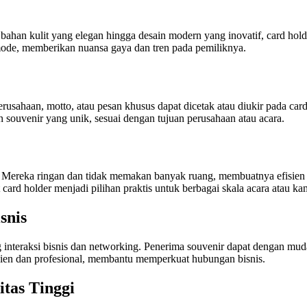
i bahan kulit yang elegan hingga desain modern yang inovatif, card hol
mode, memberikan nuansa gaya dan tren pada pemiliknya.
usahaan, motto, atau pesan khusus dapat dicetak atau diukir pada ca
 souvenir yang unik, sesuai dengan tujuan perusahaan atau acara.
. Mereka ringan dan tidak memakan banyak ruang, membuatnya efisien u
ard holder menjadi pilihan praktis untuk berbagai skala acara atau k
snis
nteraksi bisnis dan networking. Penerima souvenir dapat dengan muda
isien dan profesional, membantu memperkuat hubungan bisnis.
tas Tinggi