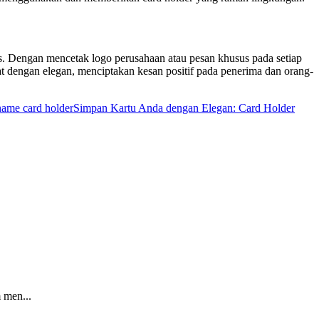
s. Dengan mencetak logo perusahaan atau pesan khusus pada setiap
t dengan elegan, menciptakan kesan positif pada penerima dan orang-
name card holder
Simpan Kartu Anda dengan Elegan: Card Holder
 men...