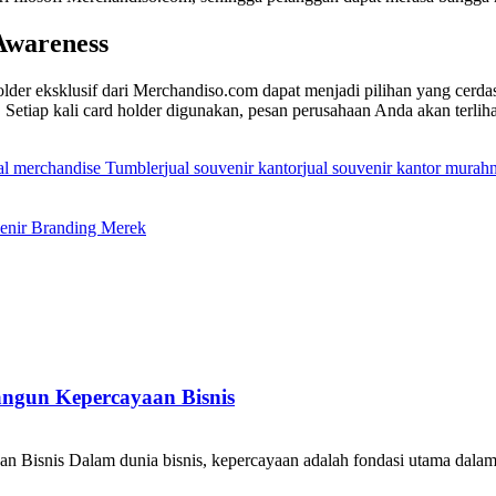
Awareness
lder eksklusif dari Merchandiso.com dapat menjadi pilihan yang cerda
Setiap kali card holder digunakan, pesan perusahaan Anda akan terliha
al merchandise Tumbler
jual souvenir kantor
jual souvenir kantor murah
enir Branding Merek
angun Kepercayaan Bisnis
 Bisnis Dalam dunia bisnis, kepercayaan adalah fondasi utama dalam