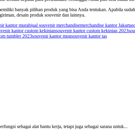
miliki banyak pilihan produk yang bisa Anda tentukan. Apabila suda
giriman, desain produk souvenir dan lainnya.
nir kantor murah
jual souvenir merchandise
merchandise kantor Jakarta
s
venir kantor custom kekinian
souvenir kantor custom kekinian 2023
sou
tom tumbler 2023
souvenir kantor mug
souvenir kantor tas
fungsi sebagai alat bantu kerja, tetapi juga sebagai sarana untuk...