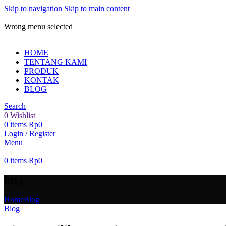
Skip to navigation
Skip to main content
ADD ANYTHING HERE OR JUST REMOVE IT…
Wrong menu selected
HOME
TENTANG KAMI
PRODUK
KONTAK
BLOG
Search
0
Wishlist
0
items
Rp
0
Login / Register
Menu
0
items
Rp
0
Blog
Home
Blog
Blog