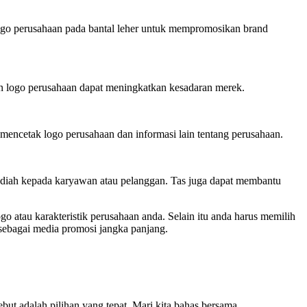
logo perusahaan pada bantal leher untuk mempromosikan brand
an logo perusahaan dapat meningkatkan kesadaran merek.
mencetak logo perusahaan dan informasi lain tentang perusahaan.
hadiah kepada karyawan atau pelanggan. Tas juga dapat membantu
 atau karakteristik perusahaan anda. Selain itu anda harus memilih
t sebagai media promosi jangka panjang.
ut adalah pilihan yang tepat. Mari kita bahas bersama,