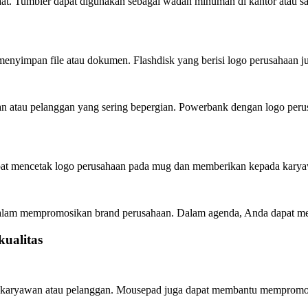
aat. Tumbler dapat digunakan sebagai wadah minuman di kantor atau s
 menyimpan file atau dokumen. Flashdisk yang berisi logo perusahaa
an atau pelanggan yang sering bepergian. Powerbank dengan logo per
apat mencetak logo perusahaan pada mug dan memberikan kepada karya
 dalam mempromosikan brand perusahaan. Dalam agenda, Anda dapat men
ualitas
r karyawan atau pelanggan. Mousepad juga dapat membantu mempromo