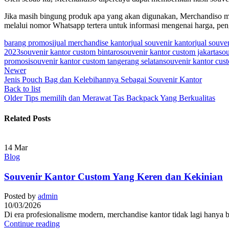
Jika masih bingung produk apa yang akan digunakan, Merchandiso me
melalui nomor Whatsapp tertera untuk informasi mengenai harga, pen
barang promosi
jual merchandise kantor
jual souvenir kantor
jual souve
2023
souvenir kantor custom bintaro
souvenir kantor custom jakarta
sou
promosi
souvenir kantor custom tangerang selatan
souvenir kantor cus
Newer
Jenis Pouch Bag dan Kelebihannya Sebagai Souvenir Kantor
Back to list
Older
Tips memilih dan Merawat Tas Backpack Yang Berkualitas
Related Posts
14
Mar
Blog
Souvenir Kantor Custom Yang Keren dan Kekinian
Posted by
admin
10/03/2026
Di era profesionalisme modern, merchandise kantor tidak lagi hanya ber
Continue reading