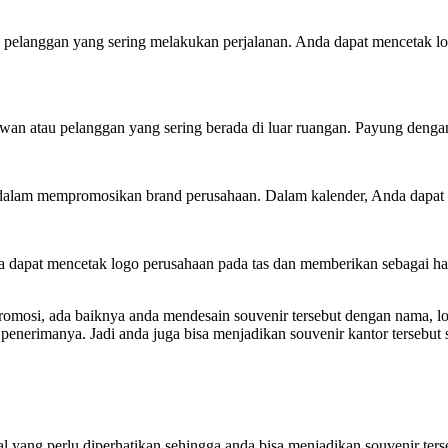
au pelanggan yang sering melakukan perjalanan. Anda dapat mencetak 
awan atau pelanggan yang sering berada di luar ruangan. Payung deng
f dalam mempromosikan brand perusahaan. Dalam kalender, Anda dapat 
nda dapat mencetak logo perusahaan pada tas dan memberikan sebagai 
mosi, ada baiknya anda mendesain souvenir tersebut dengan nama, logo
h penerimanya. Jadi anda juga bisa menjadikan souvenir kantor tersebu
 yang perlu diperhatikan sehingga anda bisa menjadikan souvenir terseb