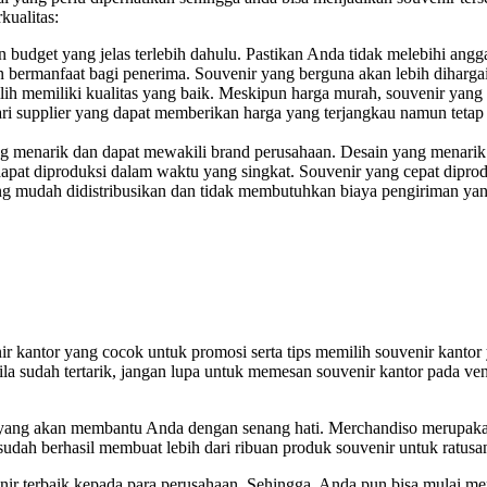
kualitas:
 budget yang jelas terlebih dahulu. Pastikan Anda tidak melebihi angga
an bermanfaat bagi penerima. Souvenir yang berguna akan lebih diharg
lih memiliki kualitas yang baik. Meskipun harga murah, souvenir yang
ri supplier yang dapat memberikan harga yang terjangkau namun tetap m
ng menarik dan dapat mewakili brand perusahaan. Desain yang menarik a
 dapat diproduksi dalam waktu yang singkat. Souvenir yang cepat dip
yang mudah didistribusikan dan tidak membutuhkan biaya pengiriman y
nir kantor yang cocok untuk promosi serta tips memilih souvenir kant
ila sudah tertarik, jangan lupa untuk memesan souvenir kantor pada v
k yang akan membantu Anda dengan senang hati. Merchandiso merupaka
udah berhasil membuat lebih dari ribuan produk souvenir untuk ratusan
nir terbaik kepada para perusahaan. Sehingga, Anda pun bisa mulai m