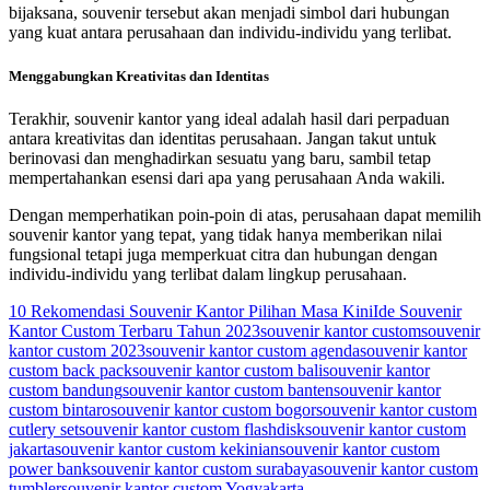
bijaksana, souvenir tersebut akan menjadi simbol dari hubungan
yang kuat antara perusahaan dan individu-individu yang terlibat.
Menggabungkan Kreativitas dan Identitas
Terakhir, souvenir kantor yang ideal adalah hasil dari perpaduan
antara kreativitas dan identitas perusahaan. Jangan takut untuk
berinovasi dan menghadirkan sesuatu yang baru, sambil tetap
mempertahankan esensi dari apa yang perusahaan Anda wakili.
Dengan memperhatikan poin-poin di atas, perusahaan dapat memilih
souvenir kantor yang tepat, yang tidak hanya memberikan nilai
fungsional tetapi juga memperkuat citra dan hubungan dengan
individu-individu yang terlibat dalam lingkup perusahaan.
10 Rekomendasi Souvenir Kantor Pilihan Masa Kini
Ide Souvenir
Kantor Custom Terbaru Tahun 2023
souvenir kantor custom
souvenir
kantor custom 2023
souvenir kantor custom agenda
souvenir kantor
custom back pack
souvenir kantor custom bali
souvenir kantor
custom bandung
souvenir kantor custom banten
souvenir kantor
custom bintaro
souvenir kantor custom bogor
souvenir kantor custom
cutlery set
souvenir kantor custom flashdisk
souvenir kantor custom
jakarta
souvenir kantor custom kekinian
souvenir kantor custom
power bank
souvenir kantor custom surabaya
souvenir kantor custom
tumbler
souvenir kantor custom Yogyakarta