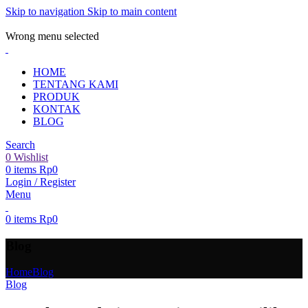
Skip to navigation
Skip to main content
ADD ANYTHING HERE OR JUST REMOVE IT…
Wrong menu selected
HOME
TENTANG KAMI
PRODUK
KONTAK
BLOG
Search
0
Wishlist
0
items
Rp
0
Login / Register
Menu
0
items
Rp
0
Blog
Home
Blog
Blog