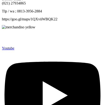
(021) 27934865
Tlp / wa ; 0813-3956-2884
https://goo.gl/maps/1QXviiWBQK22
Merchandiso adalah produsen Souvenir Promosi yang
berpengalaman lebih dari 10 tahun, Terbukti Melayani lebih dari
750 Perusahaan dan memproduksi lebih dari 500.000 Merchandise
(Souvenir Kantor terbaik kami sajikan untuk Anda).
Youtube