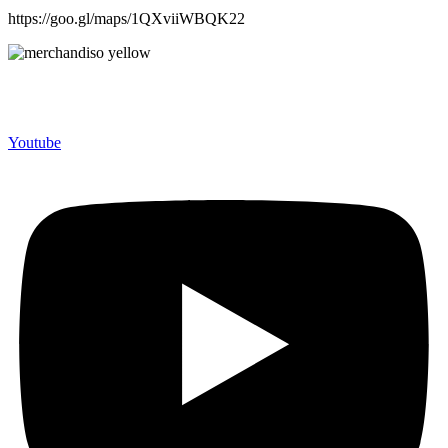
https://goo.gl/maps/1QXviiWBQK22
Merchandiso adalah produsen Souvenir Promosi yang
berpengalaman lebih dari 10 tahun, Terbukti Melayani lebih dari
750 Perusahaan dan memproduksi lebih dari 500.000 Merchandise
(Souvenir Kantor terbaik kami sajikan untuk Anda).
Youtube