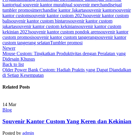
kantor
jual souvenir kantor murah
jual souvenir merchandise
jual
tumbler promosi
merchandise kantor Jakarta
souvenir kantor
souvenir
kantor custom
souvenir kantor custom 2023
souvenir kantor custom
bali
souvenir kantor custom bintaro
souvenir kantor custom
jakarta
souvenir kantor custom kekinian
souvenir kantor custom
kekinian 2023
souvenir kantor custom pondok aren
souvenir kantor
custom promosi
souvenir kantor custom tangerang
souvenir kantor
custom tangerang selatan
Tumbler promosi
Newer
Mouse Custom: Tingkatkan Produktivitas dengan Peralatan yang
Didesain Khusus
Back to list
Older
Power Bank Custom: Hadiah Praktis yang Dapat Diandalkan
di Setiap Kesempatan
Related Posts
14
Mar
Blog
Souvenir Kantor Custom Yang Keren dan Kekinian
Posted by
admin