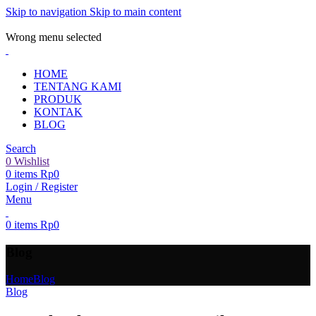
Skip to navigation
Skip to main content
ADD ANYTHING HERE OR JUST REMOVE IT…
Wrong menu selected
HOME
TENTANG KAMI
PRODUK
KONTAK
BLOG
Search
0
Wishlist
0
items
Rp
0
Login / Register
Menu
0
items
Rp
0
Blog
Home
Blog
Blog