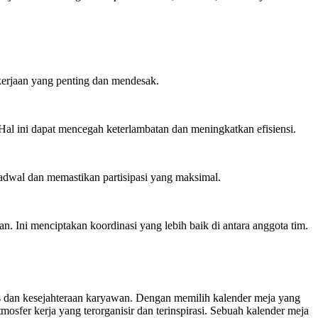
kerjaan yang penting dan mendesak.
 ini dapat mencegah keterlambatan dan meningkatkan efisiensi.
jadwal dan memastikan partisipasi yang maksimal.
n. Ini menciptakan koordinasi yang lebih baik di antara anggota tim.
as dan kesejahteraan karyawan. Dengan memilih kalender meja yang
fer kerja yang terorganisir dan terinspirasi. Sebuah kalender meja