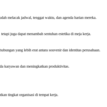
mudah melacak jadwal, tenggat waktu, dan agenda harian mereka.
etapi juga dapat menambah sentuhan estetika di meja kerja.
bungan yang lebih erat antara souvenir dan identitas perusahaan.
epada karyawan dan meningkatkan produktivitas.
n tingkat organisasi di tempat kerja.