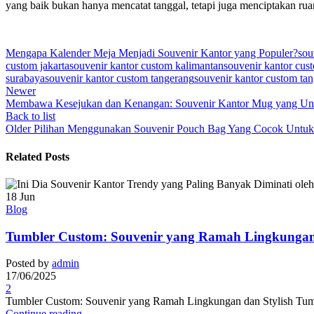
yang baik bukan hanya mencatat tanggal, tetapi juga menciptakan ru
Mengapa Kalender Meja Menjadi Souvenir Kantor yang Populer?
sou
custom jakarta
souvenir kantor custom kalimantan
souvenir kantor cus
surabaya
souvenir kantor custom tangerang
souvenir kantor custom tan
Newer
Membawa Kesejukan dan Kenangan: Souvenir Kantor Mug yang Un
Back to list
Older
Pilihan Menggunakan Souvenir Pouch Bag Yang Cocok Untuk
Related Posts
18
Jun
Blog
Tumbler Custom: Souvenir yang Ramah Lingkungan 
Posted by
admin
17/06/2025
2
Tumbler Custom: Souvenir yang Ramah Lingkungan dan Stylish Tumble
Continue reading