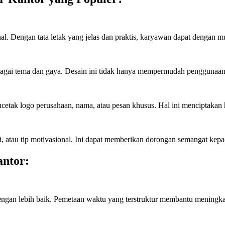
nal. Dengan tata letak yang jelas dan praktis, karyawan dapat dengan 
bagai tema dan gaya. Desain ini tidak hanya mempermudah penggunaan t
ak logo perusahaan, nama, atau pesan khusus. Hal ini menciptakan hu
rasi, atau tip motivasional. Ini dapat memberikan dorongan semangat k
antor:
gan lebih baik. Pemetaan waktu yang terstruktur membantu meningkatka