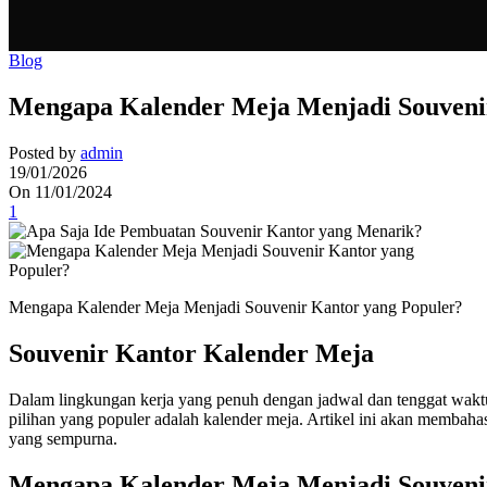
Blog
Mengapa Kalender Meja Menjadi Souveni
Posted by
admin
19/01/2026
On 11/01/2024
1
Mengapa Kalender Meja Menjadi Souvenir Kantor yang Populer?
Souvenir Kantor Kalender Meja
Dalam lingkungan kerja yang penuh dengan jadwal dan tenggat wak
pilihan yang populer adalah kalender meja. Artikel ini akan membah
yang sempurna.
Mengapa Kalender Meja Menjadi Souveni