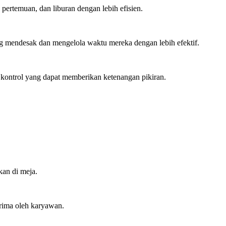
rtemuan, dan liburan dengan lebih efisien.
ng mendesak dan mengelola waktu mereka dengan lebih efektif.
 kontrol yang dapat memberikan ketenangan pikiran.
kan di meja.
erima oleh karyawan.