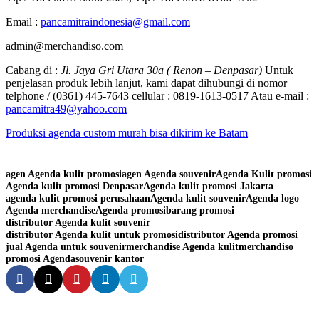
Email :
pancamitraindonesia@gmail.com
admin@merchandiso.com
Cabang di :
Jl. Jaya Gri Utara 30a ( Renon – Denpasar)
Untuk
penjelasan produk lebih lanjut, kami dapat dihubungi di nomor
telphone / (0361) 445-7643 cellular : 0819-1613-0517 Atau e-mail :
pancamitra49@yahoo.com
Produksi agenda custom murah bisa dikirim ke Batam
agen Agenda kulit promosi
agen Agenda souvenir
Agenda Kulit promosi
Agenda kulit promosi Denpasar
Agenda kulit promosi Jakarta
agenda kulit promosi perusahaan
Agenda kulit souvenir
Agenda logo
Agenda merchandise
Agenda promosi
barang promosi
distributor Agenda kulit souvenir
distributor Agenda kulit untuk promosi
distributor Agenda promosi
jual Agenda untuk souvenir
merchandise Agenda kulit
merchandiso
promosi Agenda
souvenir kantor