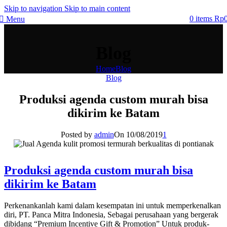
Skip to navigation
Skip to main content
0
items
Rp
Menu
Blog
Home
Blog
Blog
Produksi agenda custom murah bisa
dikirim ke Batam
Posted by
admin
On 10/08/2019
1
Produksi agenda custom murah bisa
dikirim ke Batam
Perkenankanlah kami dalam kesempatan ini untuk memperkenalkan
diri, PT. Panca Mitra Indonesia, Sebagai perusahaan yang bergerak
dibidang “Premium Incentive Gift & Promotion” Untuk produk-