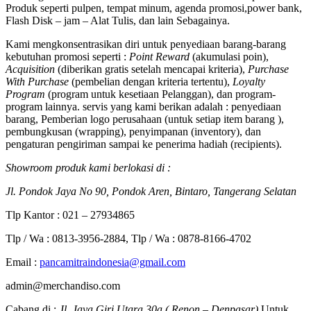
Produk seperti pulpen, tempat minum, agenda promosi,power bank,
Flash Disk – jam – Alat Tulis, dan lain Sebagainya.
Kami mengkonsentrasikan diri untuk penyediaan barang-barang
kebutuhan promosi seperti :
Point Reward
(akumulasi poin),
Acquisition
(diberikan gratis setelah mencapai kriteria),
Purchase
With Purchase
(pembelian dengan kriteria tertentu),
Loyalty
Program
(program untuk kesetiaan Pelanggan), dan program-
program lainnya. servis yang kami berikan adalah : penyediaan
barang, Pemberian logo perusahaan (untuk setiap item barang ),
pembungkusan (wrapping), penyimpanan (inventory), dan
pengaturan pengiriman sampai ke penerima hadiah (recipients).
Showroom produk kami berlokasi di :
Jl. Pondok Jaya No 90, Pondok Aren, Bintaro, Tangerang Selatan
Tlp Kantor : 021 – 27934865
Tlp / Wa : 0813-3956-2884, Tlp / Wa : 0878-8166-4702
Email :
pancamitraindonesia@gmail.com
admin@merchandiso.com
Cabang di :
Jl. Jaya Giri Utara 30a ( Renon – Denpasar)
Untuk