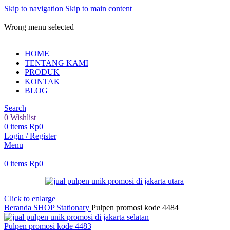
Skip to navigation
Skip to main content
ADD ANYTHING HERE OR JUST REMOVE IT…
Wrong menu selected
HOME
TENTANG KAMI
PRODUK
KONTAK
BLOG
Search
0
Wishlist
0
items
Rp
0
Login / Register
Menu
0
items
Rp
0
Click to enlarge
Beranda
SHOP
Stationary
Pulpen promosi kode 4484
Pulpen promosi kode 4483