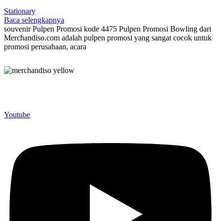
Stationary
Baca selengkapnya
souvenir Pulpen Promosi kode 4475 Pulpen Promosi Bowling dari
Merchandiso.com adalah pulpen promosi yang sangat cocok untuk
promosi perusahaan, acara
Merchandiso adalah produsen Souvenir Promosi yang
berpengalaman lebih dari 10 tahun, Terbukti Melayani lebih dari
750 Perusahaan dan memproduksi lebih dari 500.000 Merchandise
(Souvenir Kantor terbaik kami sajikan untuk Anda).
Youtube