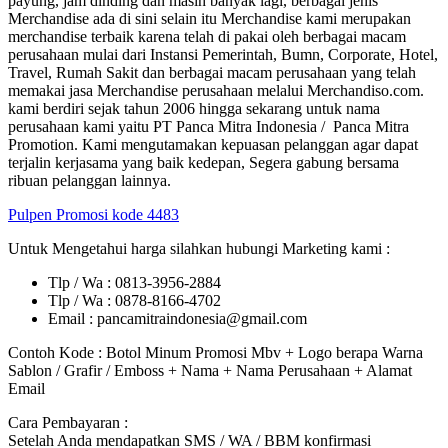
payung, jam dinding dan masih banyak lagi, berbagai jenis
Merchandise ada di sini selain itu Merchandise kami merupakan
merchandise terbaik karena telah di pakai oleh berbagai macam
perusahaan mulai dari Instansi Pemerintah, Bumn, Corporate, Hotel,
Travel, Rumah Sakit dan berbagai macam perusahaan yang telah
memakai jasa Merchandise perusahaan melalui Merchandiso.com.
kami berdiri sejak tahun 2006 hingga sekarang untuk nama
perusahaan kami yaitu PT Panca Mitra Indonesia / Panca Mitra
Promotion. Kami mengutamakan kepuasan pelanggan agar dapat
terjalin kerjasama yang baik kedepan, Segera gabung bersama
ribuan pelanggan lainnya.
Pulpen Promosi kode 4483
Untuk Mengetahui harga silahkan hubungi Marketing kami :
Tlp / Wa : 0813-3956-2884
Tlp / Wa : 0878-8166-4702
Email : pancamitraindonesia@gmail.com
Contoh Kode : Botol Minum Promosi Mbv + Logo berapa Warna
Sablon / Grafir / Emboss + Nama + Nama Perusahaan + Alamat
Email
Cara Pembayaran :
Setelah Anda mendapatkan SMS / WA / BBM konfirmasi