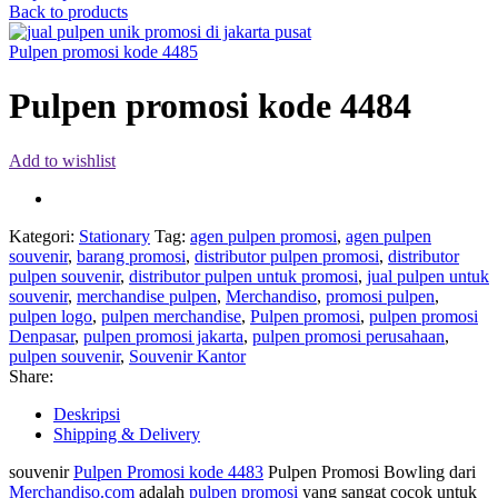
Back to products
Pulpen promosi kode 4485
Pulpen promosi kode 4484
Add to wishlist
Kategori:
Stationary
Tag:
agen pulpen promosi
,
agen pulpen
souvenir
,
barang promosi
,
distributor pulpen promosi
,
distributor
pulpen souvenir
,
distributor pulpen untuk promosi
,
jual pulpen untuk
souvenir
,
merchandise pulpen
,
Merchandiso
,
promosi pulpen
,
pulpen logo
,
pulpen merchandise
,
Pulpen promosi
,
pulpen promosi
Denpasar
,
pulpen promosi jakarta
,
pulpen promosi perusahaan
,
pulpen souvenir
,
Souvenir Kantor
Share:
Deskripsi
Shipping & Delivery
souvenir
Pulpen Promosi kode 4483
Pulpen Promosi Bowling dari
Merchandiso.com
adalah
pulpen promosi
yang sangat cocok untuk