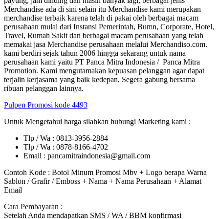
payung, jam dinding dan masih banyak lagi, berbagai jenis
Merchandise ada di sini selain itu Merchandise kami merupakan
merchandise terbaik karena telah di pakai oleh berbagai macam
perusahaan mulai dari Instansi Pemerintah, Bumn, Corporate, Hotel,
Travel, Rumah Sakit dan berbagai macam perusahaan yang telah
memakai jasa Merchandise perusahaan melalui Merchandiso.com.
kami berdiri sejak tahun 2006 hingga sekarang untuk nama
perusahaan kami yaitu PT Panca Mitra Indonesia / Panca Mitra
Promotion. Kami mengutamakan kepuasan pelanggan agar dapat
terjalin kerjasama yang baik kedepan, Segera gabung bersama
ribuan pelanggan lainnya.
Pulpen Promosi kode 4493
Untuk Mengetahui harga silahkan hubungi Marketing kami :
Tlp / Wa : 0813-3956-2884
Tlp / Wa : 0878-8166-4702
Email : pancamitraindonesia@gmail.com
Contoh Kode : Botol Minum Promosi Mbv + Logo berapa Warna
Sablon / Grafir / Emboss + Nama + Nama Perusahaan + Alamat
Email
Cara Pembayaran :
Setelah Anda mendapatkan SMS / WA / BBM konfirmasi