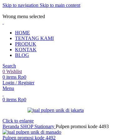
Skip to navigation
Skip to main content
ADD ANYTHING HERE OR JUST REMOVE IT…
Wrong menu selected
HOME
TENTANG KAMI
PRODUK
KONTAK
BLOG
Search
0
Wishlist
0
items
Rp
0
Login / Register
Menu
0
items
Rp
0
Click to enlarge
Beranda
SHOP
Stationary
Pulpen promosi kode 4493
Pulpen promosi kode 4492