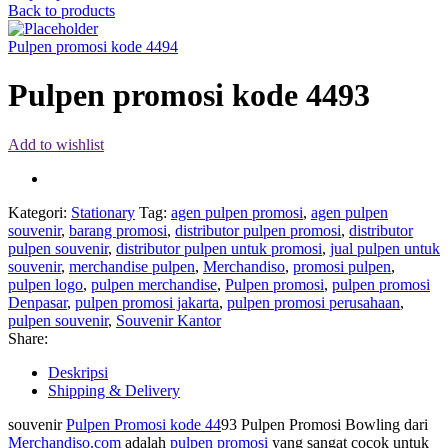
Back to products
Pulpen promosi kode 4494
Pulpen promosi kode 4493
Add to wishlist
Kategori:
Stationary
Tag:
agen pulpen promosi
,
agen pulpen
souvenir
,
barang promosi
,
distributor pulpen promosi
,
distributor
pulpen souvenir
,
distributor pulpen untuk promosi
,
jual pulpen untuk
souvenir
,
merchandise pulpen
,
Merchandiso
,
promosi pulpen
,
pulpen logo
,
pulpen merchandise
,
Pulpen promosi
,
pulpen promosi
Denpasar
,
pulpen promosi jakarta
,
pulpen promosi perusahaan
,
pulpen souvenir
,
Souvenir Kantor
Share:
Deskripsi
Shipping & Delivery
souvenir
Pulpen Promosi kode 44
93 Pulpen Promosi Bowling dari
Merchandiso.com
adalah
pulpen promosi
yang sangat cocok untuk