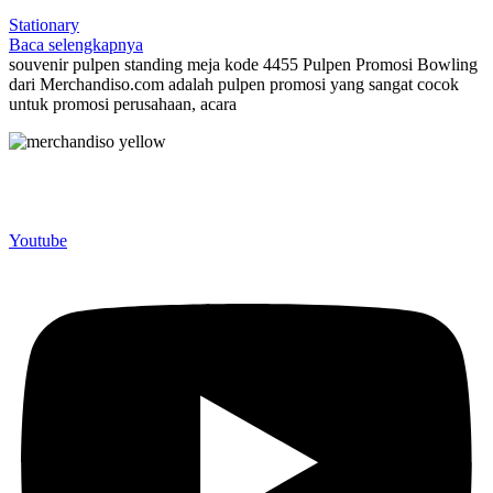
Stationary
Baca selengkapnya
souvenir pulpen standing meja kode 4455 Pulpen Promosi Bowling
dari Merchandiso.com adalah pulpen promosi yang sangat cocok
untuk promosi perusahaan, acara
Merchandiso adalah produsen Souvenir Promosi yang
berpengalaman lebih dari 10 tahun, Terbukti Melayani lebih dari
750 Perusahaan dan memproduksi lebih dari 500.000 Merchandise
(Souvenir Kantor terbaik kami sajikan untuk Anda).
Youtube