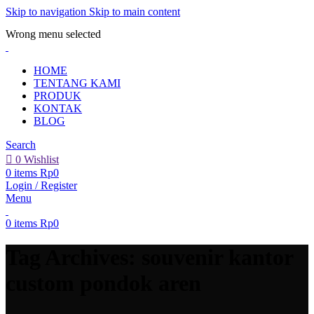
Skip to navigation
Skip to main content
ADD ANYTHING HERE OR JUST REMOVE IT…
Wrong menu selected
HOME
TENTANG KAMI
PRODUK
KONTAK
BLOG
Search
0
Wishlist
0
items
Rp
0
Login / Register
Menu
0
items
Rp
0
Tag Archives: souvenir kantor
custom pondok aren