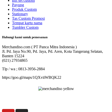
gift set custom
Payung
Produk Custom
Stationary
Tas Custom Promosi
Tempat kartu nama
Tumbler Custom
Hubungi kami untuk pemesanan
Merchandiso.com ( PT Panca Mitra Indonesia )
Jl. Pd. Jaya No.90, Pd. Jaya, Pd. Aren, Kota Tangerang Selatan,
Banten 15224
(021) 27934865
Tlp / wa ; 0813-3956-2884
https://goo.gl/maps/1QXviiWBQK22
Merchandiso adalah produsen Souvenir Promosi yang
berpengalaman lebih dari 10 tahun, Terbukti Melayani lebih dari
750 Perusahaan dan memproduksi lebih dari 500.000 Merchandise
(Souvenir Kantor terbaik kami sajikan untuk Anda).