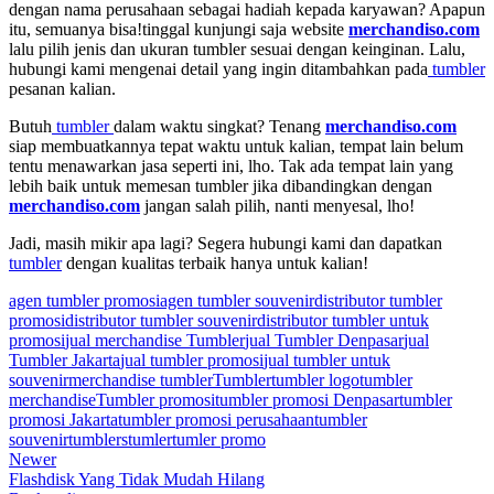
dengan nama perusahaan sebagai hadiah kepada karyawan? Apapun
itu, semuanya bisa!tinggal kunjungi saja website
merchandiso.com
lalu pilih jenis dan ukuran tumbler sesuai dengan keinginan. Lalu,
hubungi kami mengenai detail yang ingin ditambahkan pada
tumbler
pesanan kalian.
Butuh
tumbler
dalam waktu singkat? Tenang
merchandiso.com
siap membuatkannya tepat waktu untuk kalian, tempat lain belum
tentu menawarkan jasa seperti ini, lho. Tak ada tempat lain yang
lebih baik untuk memesan tumbler jika dibandingkan dengan
merchandiso.com
jangan salah pilih, nanti menyesal, lho!
Jadi, masih mikir apa lagi? Segera hubungi kami dan dapatkan
tumbler
dengan kualitas terbaik hanya untuk kalian!
agen tumbler promosi
agen tumbler souvenir
distributor tumbler
promosi
distributor tumbler souvenir
distributor tumbler untuk
promosi
jual merchandise Tumbler
jual Tumbler Denpasar
jual
Tumbler Jakarta
jual tumbler promosi
jual tumbler untuk
souvenir
merchandise tumbler
Tumbler
tumbler logo
tumbler
merchandise
Tumbler promosi
tumbler promosi Denpasar
tumbler
promosi Jakarta
tumbler promosi perusahaan
tumbler
souvenir
tumblers
tumler
tumler promo
Newer
Flashdisk Yang Tidak Mudah Hilang