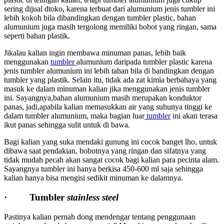
sering dijual dtoko, karena terbuat dari alumunium jenis tumbler ini
lebih kokoh bila dibandingkan dengan tumbler plastic, bahan
alumunium juga masih tergolong memiliki bobot yang ringan, sama
seperti bahan plastik.
Jikalau kalian ingin membawa minuman panas, lebih baik
menggunakan
tumbler
alumunium daripada tumbler plastic karena
jenis tumbler alumunium ini lebih tahan bila di bandingkan dengan
tumbler yang plastik. Selain itu, tidak ada zat kimia berbahaya yang
masuk ke dalam minuman kalian jika menggunakan jenis tumbler
ini. Sayangnya,bahan alumunium masih merupakan konduktor
panas, jadi,apabila kalian memasukkan air yang suhunya tinggi ke
dalam tumbler alumunium, maka bagian luar
tumbler
ini akan terasa
ikut panas sehingga sulit untuk di bawa.
Bagi kalian yang suka mendaki gunung ini cocok banget lho, untuk
dibawa saat pendakian, bobotnya yang ringan dan sifatnya yang
tidak mudah pecah akan sangat cocok bagi kalian para pecinta alam.
Sayangnya tumbler ini hanya berkisa 450-600 ml saja sehingga
kalian hanya bisa mengisi sedikit minuman ke dalamnya.
· Tumbler
stainless steel
Pastinya kalian pernah dong mendengar tentang penggunaan