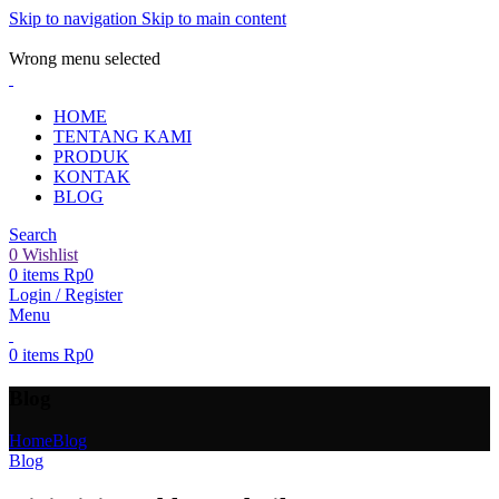
Skip to navigation
Skip to main content
ADD ANYTHING HERE OR JUST REMOVE IT…
Wrong menu selected
HOME
TENTANG KAMI
PRODUK
KONTAK
BLOG
Search
0
Wishlist
0
items
Rp
0
Login / Register
Menu
0
items
Rp
0
Blog
Home
Blog
Blog