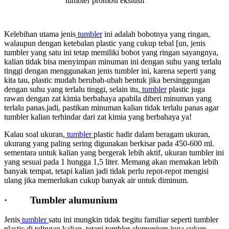
tumbler promosi ekslusif
Kelebihan utama jenis
tumbler
ini adalah bobotnya yang ringan,
walaupun dengan ketebalan plastic yang cukup tebal [un, jenis
tumbler yang satu ini tetap memiliki bobot yang ringan sayangnya,
kalian tidak bisa menyimpan minuman ini dengan suhu yang terlalu
tinggi dengan menggunakan jenis tumbler ini, karena seperti yang
kita tau, plastic mudah berubah-ubah bentuk jika bersinggungan
dengan suhu yang terlalu tinggi, selain itu,
tumbler
plastic juga
rawan dengan zat kimia berbahaya apabila diberi minuman yang
terlalu panas.jadi, pastikan minuman kalian tidak terlalu panas agar
tumbler kalian terhindar dari zat kimia yang berbahaya ya!
Kalau soal ukuran,
tumbler
plastic hadir dalam beragam ukuran,
ukurang yang paling sering digunakan berkisar pada 450-600 ml.
sementara untuk kalian yang bergerak lebih aktif, ukuran tumbler ini
yang sesuai pada 1 hungga 1,5 liter. Memang akan memakan lebih
banyak tempat, tetapi kalian jadi tidak perlu repot-repot mengisi
ulang jika memerlukan cukup banyak air untuk diminum.
· Tumbler alumunium
Jenis
tumbler
satu ini mungkin tidak begitu familiar seperti tumbler
plastic di telingan kalian, tetapi tumbler alumunium juga cukup