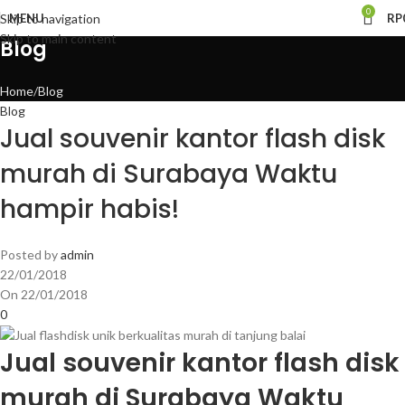
0
MENU
RP
Skip to navigation
Skip to main content
Blog
Home
Blog
Blog
Jual souvenir kantor flash disk
murah di Surabaya Waktu
hampir habis!
Posted by
admin
22/01/2018
On 22/01/2018
0
Jual souvenir kantor flash disk
murah di Surabaya Waktu