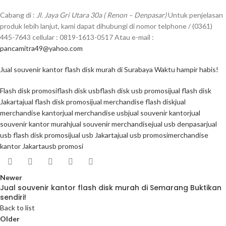
Cabang di :
Jl. Jaya Gri Utara 30a ( Renon – Denpasar)
Untuk penjelasan
produk lebih lanjut, kami dapat dihubungi di nomor telphone / (0361)
445-7643 cellular : 0819-1613-0517 Atau e-mail :
pancamitra49@yahoo.com
Jual souvenir kantor flash disk murah di Surabaya Waktu hampir habis!
Flash disk promosi
flash disk usb
flash disk usb promosi
jual flash disk
Jakarta
jual flash disk promosi
jual merchandise flash disk
jual
merchandise kantor
jual merchandise usb
jual souvenir kantor
jual
souvenir kantor murah
jual souvenir merchandise
jual usb denpasar
jual
usb flash disk promosi
jual usb Jakarta
jual usb promosi
merchandise
kantor Jakarta
usb promosi
Newer
Jual souvenir kantor flash disk murah di Semarang Buktikan
sendiri!
Back to list
Older