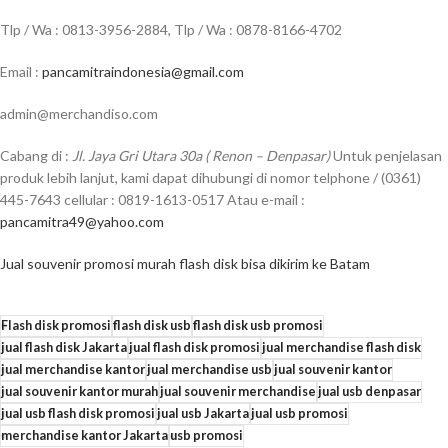
Tlp / Wa : 0813-3956-2884, Tlp / Wa : 0878-8166-4702
Email :
pancamitraindonesia@gmail.com
admin@merchandiso.com
Cabang di :
Jl. Jaya Gri Utara 30a ( Renon – Denpasar)
Untuk penjelasan
produk lebih lanjut, kami dapat dihubungi di nomor telphone / (0361)
445-7643 cellular : 0819-1613-0517 Atau e-mail :
pancamitra49@yahoo.com
Jual souvenir promosi murah flash disk bisa dikirim ke Batam
Flash disk promosi
flash disk usb
flash disk usb promosi
jual flash disk Jakarta
jual flash disk promosi
jual merchandise flash disk
jual merchandise kantor
jual merchandise usb
jual souvenir kantor
jual souvenir kantor murah
jual souvenir merchandise
jual usb denpasar
jual usb flash disk promosi
jual usb Jakarta
jual usb promosi
merchandise kantor Jakarta
usb promosi