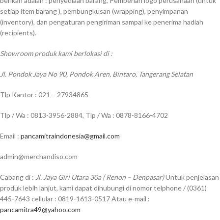
berikan adalah : penyediaan barang, Pemberian logo perusahaan (untuk
setiap item barang ), pembungkusan (wrapping), penyimpanan
(inventory), dan pengaturan pengiriman sampai ke penerima hadiah
(recipients).
Showroom produk kami berlokasi di :
Jl. Pondok Jaya No 90, Pondok Aren, Bintaro, Tangerang Selatan
Tlp Kantor : 021 – 27934865
Tlp / Wa : 0813-3956-2884, Tlp / Wa : 0878-8166-4702
Email :
pancamitraindonesia@gmail.com
admin@merchandiso.com
Cabang di :
Jl. Jaya Giri Utara 30a ( Renon – Denpasar)
Untuk penjelasan
produk lebih lanjut, kami dapat dihubungi di nomor telphone / (0361)
445-7643 cellular : 0819-1613-0517 Atau e-mail :
pancamitra49@yahoo.com