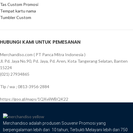
Tas Custom Promosi
Tempat kartu nama
Tumbler Custom
HUBUNGI KAMI UNTUK PEMESANAN
Merchandiso.com ( PT Panca Mitra Indonesia )
Jl. Pd. Jaya No.90, Pd. Jaya, Pd. Aren, Kota Tangerang Selatan, Banten
15224
(021) 27934865
Tlp / wa ; 0813-3956-2884
https://goo.gl/maps/1QXviiWBQK22
Merchandiso adalah produsen Souvenir Promosi yang
berpengalaman lebih dari 10 tahun, Terbukti Melayani lebih dari 750