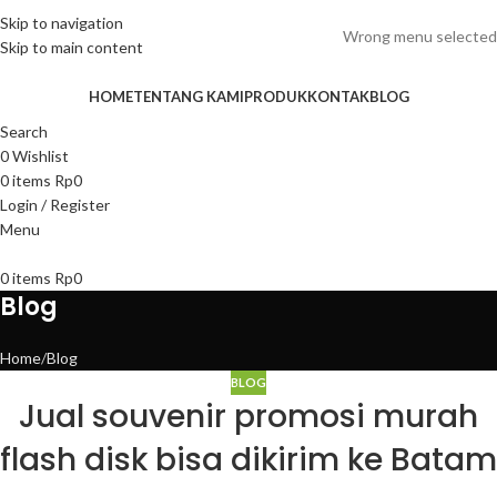
ADD ANYTHING HERE OR JUST REMOVE IT…
Skip to navigation
Wrong menu selected
Skip to main content
HOME
TENTANG KAMI
PRODUK
KONTAK
BLOG
Search
0
Wishlist
0
items
Rp
0
Login / Register
Menu
0
items
Rp
0
Blog
Home
Blog
BLOG
Jual souvenir promosi murah
flash disk bisa dikirim ke Batam