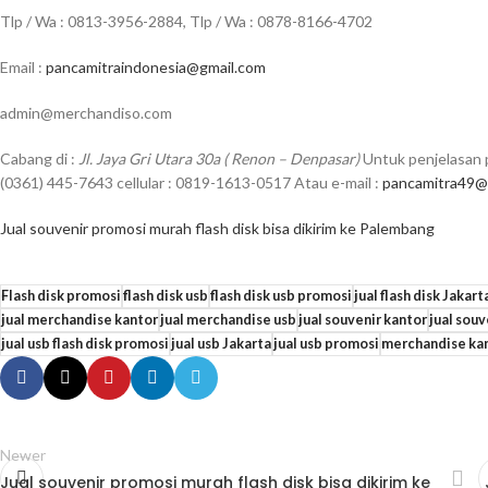
Tlp / Wa : 0813-3956-2884, Tlp / Wa : 0878-8166-4702
Email :
pancamitraindonesia@gmail.com
admin@merchandiso.com
Cabang di :
Jl. Jaya Gri Utara 30a ( Renon – Denpasar)
Untuk penjelasan p
(0361) 445-7643 cellular : 0819-1613-0517 Atau e-mail :
pancamitra49@
Jual souvenir promosi murah flash disk bisa dikirim ke Palembang
Flash disk promosi
flash disk usb
flash disk usb promosi
jual flash disk Jakart
jual merchandise kantor
jual merchandise usb
jual souvenir kantor
jual sou
jual usb flash disk promosi
jual usb Jakarta
jual usb promosi
merchandise kan
Newer
Jual souvenir promosi murah flash disk bisa dikirim ke