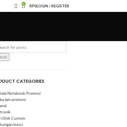
0
RP
0
LOGIN / REGISTER
arch
ODUCT CATEGORIES
nda Notebook Promosi
ka jam promosi
arel
tronik
sh Disk Custom
tungan kunci