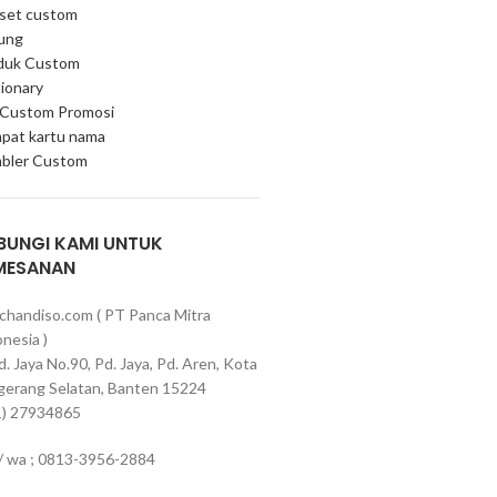
 set custom
ung
duk Custom
ionary
 Custom Promosi
pat kartu nama
bler Custom
BUNGI KAMI UNTUK
MESANAN
chandiso.com ( PT Panca Mitra
nesia )
Pd. Jaya No.90, Pd. Jaya, Pd. Aren, Kota
gerang Selatan, Banten 15224
1) 27934865
 / wa ; 0813-3956-2884