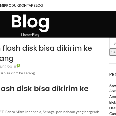
MI
PRODUK
KONTAK
BLOG
Blog
Home
Blog
flash disk bisa dikirim ke
Se
ang
1
3/02/2018
PR
Age
ash disk bisa dikirim ke
Ane
App
Elek
Fla
PT. Panca Mitra Indonesia, Sebagai perusahaan yang bergerak
Gan