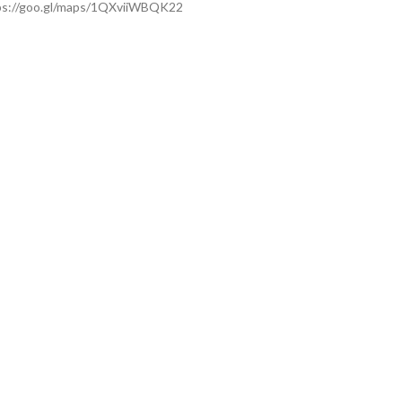
ps://goo.gl/maps/1QXviiWBQK22