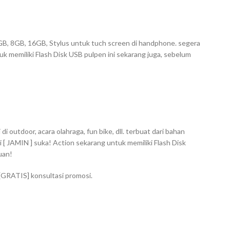
 4GB, 8GB, 16GB, Stylus untuk tuch screen di handphone. segera
uk memiliki Flash Disk USB pulpen ini sekarang juga, sebelum
 outdoor, acara olahraga, fun bike, dll. terbuat dari bahan
 [ JAMIN ] suka! Action sekarang untuk memiliki Flash Disk
uan!
 [GRATIS] konsultasi promosi.