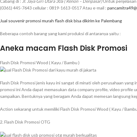
Cabang di :
Jl. Jaya Giri Utara 30a ( Renon – Denpasar)
Untuk penjelasan 
(0361) 445-7643 cellular : 0819-1613-0517 Atau e-mail :
pancamitra49@
Jual souvenir promosi murah flash disk bisa dikirim ke Palembang
Beberapa contoh barang yang kami produksi di antaranya yaitu :
Aneka macam Flash Disk Promosi
Flash Disk Promosi Wood ( Kayu / Bambu )
Flash Disk Promosi jenis kayu ini sangat di minati oleh perusahaan yang
promosi ini Anda dapat memasukan data company profile, video profile 
sampaikan. Bentuknya yang beragam Anda dapat memesan langsung kepa
Action sekarang untuk memiliki Flash Disk Promosi Wood ( Kayu / Bamb
2. Flash Disk Promosi OTG