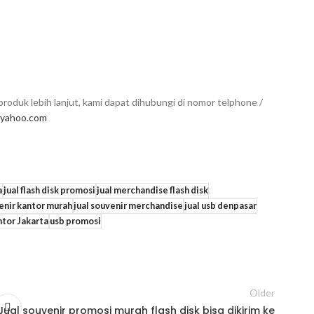
roduk lebih lanjut, kami dapat dihubungi di nomor telphone /
yahoo.com
a
jual flash disk promosi
jual merchandise flash disk
venir kantor murah
jual souvenir merchandise
jual usb denpasar
tor Jakarta
usb promosi
Older
Jual souvenir promosi murah flash disk bisa dikirim ke