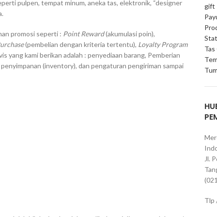
erti pulpen, tempat minum, aneka tas, elektronik, “designer
gift
a.
Pay
Pro
an promosi seperti :
Point Reward
(akumulasi poin),
Stat
Purchase
(pembelian dengan kriteria tertentu),
Loyalty Program
Tas
vis yang kami berikan adalah : penyediaan barang, Pemberian
Tem
, penyimpanan (inventory), dan pengaturan pengiriman sampai
Tum
HU
PE
Mer
Indo
Jl. 
Tan
(02
Tlp