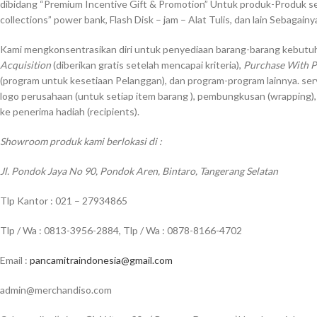
dibidang “Premium Incentive Gift & Promotion” Untuk produk-Produk sep
collections” power bank, Flash Disk – jam – Alat Tulis, dan lain Sebagainy
Kami mengkonsentrasikan diri untuk penyediaan barang-barang kebutuh
Acquisition
(diberikan gratis setelah mencapai kriteria),
Purchase With 
(program untuk kesetiaan Pelanggan), dan program-program lainnya. ser
logo perusahaan (untuk setiap item barang ), pembungkusan (wrapping)
ke penerima hadiah (recipients).
Showroom produk kami berlokasi di :
Jl. Pondok Jaya No 90, Pondok Aren, Bintaro, Tangerang Selatan
Tlp Kantor : 021 – 27934865
Tlp / Wa : 0813-3956-2884, Tlp / Wa : 0878-8166-4702
Email :
pancamitraindonesia@gmail.com
admin@merchandiso.com