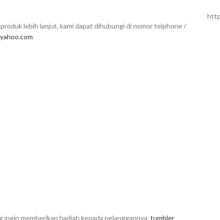
htt
produk lebih lanjut, kami dapat dihubungi di nomor telphone /
yahoo.com
ang ingin memberikan hadiah kepada pelanggannya.
tumbler