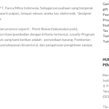
Gan
PT. Panca Mitra Indonesia, Sebagai perusahaan yang bergerak
gift
erti pulpen, tempat minum, aneka tas, elektronik, “designer
Pay
a.
Pro
Stat
an promosi seperti :
Point Reward
(akumulasi poin),
Tas
Purchase
(pembelian dengan kriteria tertentu),
Loyalty Program
Tem
vis yang kami berikan adalah : penyediaan barang, Pemberian
Tum
, penyimpanan (inventory), dan pengaturan pengiriman sampai
HU
PE
Mer
Indo
Jl. 
Tan
(02
Tlp