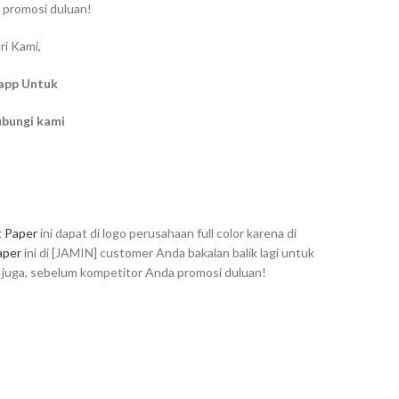
 promosi duluan!
ri Kami,
app Untuk
ubungi kami
t Paper
ini dapat di logo perusahaan full color karena di
aper
ini di [JAMIN] customer Anda bakalan balik lagi untuk
g juga, sebelum kompetitor Anda promosi duluan!