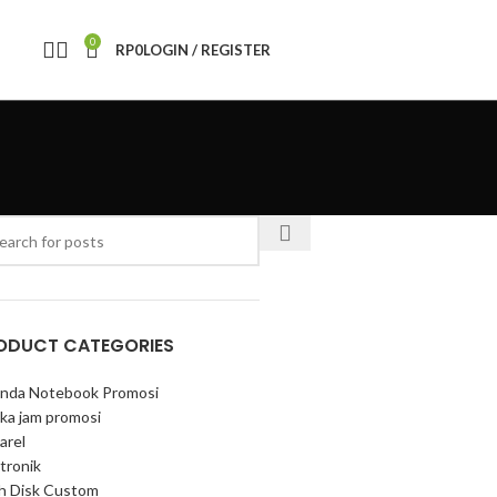
0
RP
0
LOGIN / REGISTER
ODUCT CATEGORIES
nda Notebook Promosi
ka jam promosi
arel
tronik
sh Disk Custom