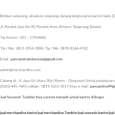
Bktikan sekarang, eksekusi sekarang, datang langsung ke kantor kami, [
Jl. Pondok Jaya No 90, Pondok Aren, Bintaro, Tangerang Selatan
Tlp Kantor : 021 – 27934865
Tlp / Wa : 0813-3956-2884, Tlp / Wa : 0878-8166-4702
Email :
pancamitraindonesia@gmail.com
admin@merchandiso.com
Cabang di :
Jl. Jaya Gri Utara 30a ( Renon – Denpasar)
Untuk penjelasan p
(0361) 445-7643 cellular : 0819-1613-0517 Atau e-mail :
pancamitra49@
Jual Souvenir Tumbler bisa custom menarik untuk kantor di Bogor
jual merchandise kantor
jual merchandise Tumbler
jual souvenir kantor
jua