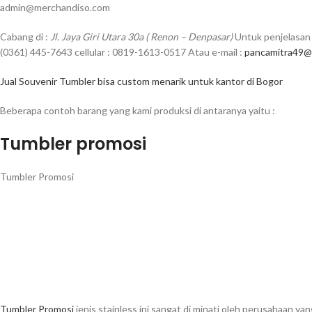
admin@merchandiso.com
Cabang di :
Jl. Jaya Giri Utara 30a ( Renon – Denpasar)
Untuk penjelasan 
(0361) 445-7643 cellular : 0819-1613-0517 Atau e-mail :
pancamitra49@
Jual Souvenir Tumbler bisa custom menarik untuk kantor di Bogor
Beberapa contoh barang yang kami produksi di antaranya yaitu :
Tumbler promosi
Tumbler Promosi
Tumbler Promosi
jenis stainless ini sangat di minati oleh perusahaan y