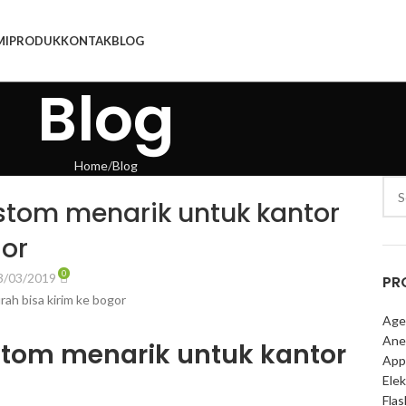
MI
PRODUK
KONTAK
BLOG
Blog
Home
Blog
ustom menarik untuk kantor
gor
0
3/03/2019
PR
Age
Ane
stom menarik untuk kantor
App
Elek
Fla