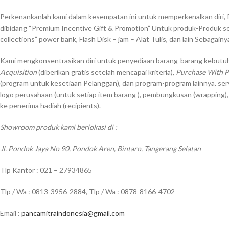
Perkenankanlah kami dalam kesempatan ini untuk memperkenalkan diri, 
dibidang “Premium Incentive Gift & Promotion” Untuk produk-Produk sep
collections” power bank, Flash Disk – jam – Alat Tulis, dan lain Sebagainy
Kami mengkonsentrasikan diri untuk penyediaan barang-barang kebutuh
Acquisition
(diberikan gratis setelah mencapai kriteria),
Purchase With 
(program untuk kesetiaan Pelanggan), dan program-program lainnya. ser
logo perusahaan (untuk setiap item barang ), pembungkusan (wrapping)
ke penerima hadiah (recipients).
Showroom produk kami berlokasi di :
Jl. Pondok Jaya No 90, Pondok Aren, Bintaro, Tangerang Selatan
Tlp Kantor : 021 – 27934865
Tlp / Wa : 0813-3956-2884, Tlp / Wa : 0878-8166-4702
Email :
pancamitraindonesia@gmail.com