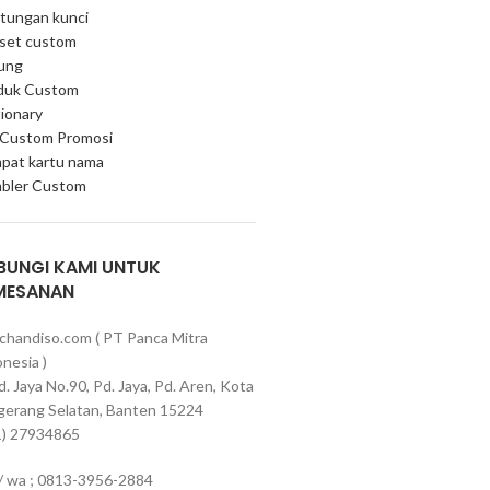
tungan kunci
 set custom
ung
duk Custom
ionary
 Custom Promosi
pat kartu nama
bler Custom
BUNGI KAMI UNTUK
MESANAN
chandiso.com ( PT Panca Mitra
nesia )
Pd. Jaya No.90, Pd. Jaya, Pd. Aren, Kota
gerang Selatan, Banten 15224
1) 27934865
 / wa ; 0813-3956-2884