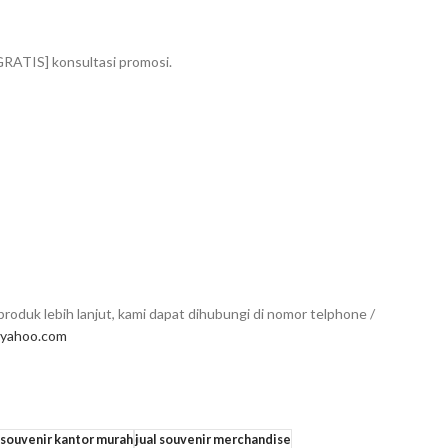
GRATIS] konsultasi promosi.
roduk lebih lanjut, kami dapat dihubungi di nomor telphone /
yahoo.com
l souvenir kantor murah
jual souvenir merchandise