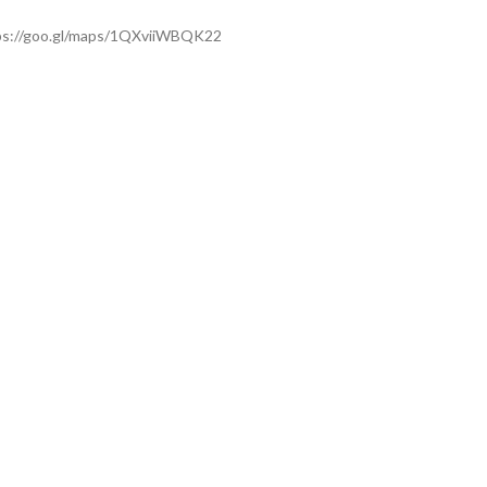
ps://goo.gl/maps/1QXviiWBQK22