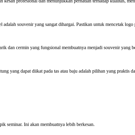
an kesan profesional dan menunjukkan perhatian terhadap kualitas, men
el adalah souvenir yang sangat dihargai. Pastikan untuk mencetak log
arik dan cermin yang fungsional membuatnya menjadi souvenir yang b
ng yang dapat diikat pada tas atau baju adalah pilihan yang praktis dan
opik seminar. Ini akan membuatnya lebih berkesan.