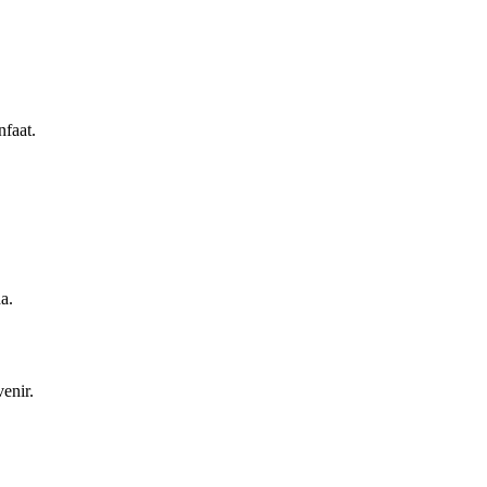
nfaat.
a.
enir.