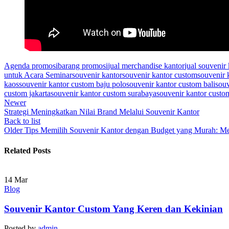
Agenda promosi
barang promosi
jual merchandise kantor
jual souvenir
untuk Acara Seminar
souvenir kantor
souvenir kantor custom
souvenir 
kaos
souvenir kantor custom baju polo
souvenir kantor custom bali
sou
custom jakarta
souvenir kantor custom surabaya
souvenir kantor custo
Newer
Strategi Meningkatkan Nilai Brand Melalui Souvenir Kantor
Back to list
Older
Tips Memilih Souvenir Kantor dengan Budget yang Murah: M
Related Posts
14
Mar
Blog
Souvenir Kantor Custom Yang Keren dan Kekinian
Posted by
admin