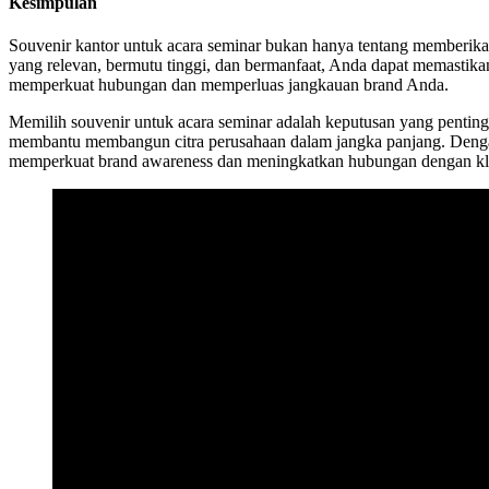
Kesimpulan
Souvenir kantor untuk acara seminar bukan hanya tentang memberika
yang relevan, bermutu tinggi, dan bermanfaat, Anda dapat memastikan
memperkuat hubungan dan memperluas jangkauan brand Anda.
Memilih souvenir untuk acara seminar adalah keputusan yang penting 
membantu membangun citra perusahaan dalam jangka panjang. Dengan
memperkuat brand awareness dan meningkatkan hubungan dengan klien d