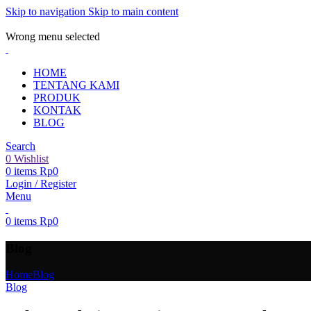
Skip to navigation
Skip to main content
ADD ANYTHING HERE OR JUST REMOVE IT…
Wrong menu selected
HOME
TENTANG KAMI
PRODUK
KONTAK
BLOG
Search
0
Wishlist
0
items
Rp
0
Login / Register
Menu
0
items
Rp
0
Blog
Home
Blog
Blog