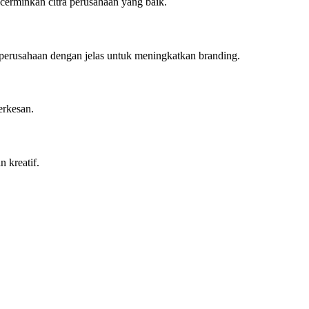
cerminkan citra perusahaan yang baik.
o perusahaan dengan jelas untuk meningkatkan branding.
erkesan.
 kreatif.