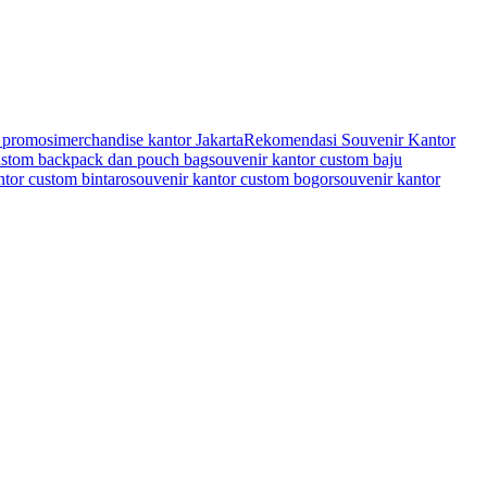
r promosi
merchandise kantor Jakarta
Rekomendasi Souvenir Kantor
custom backpack dan pouch bag
souvenir kantor custom baju
ntor custom bintaro
souvenir kantor custom bogor
souvenir kantor