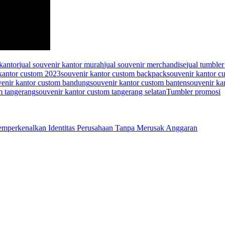
 kantor
jual souvenir kantor murah
jual souvenir merchandise
jual tumble
kantor custom 2023
souvenir kantor custom backpack
souvenir kantor 
venir kantor custom bandung
souvenir kantor custom banten
souvenir ka
m tangerang
souvenir kantor custom tangerang selatan
Tumbler promosi
emperkenalkan Identitas Perusahaan Tanpa Merusak Anggaran